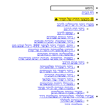
דף הבית
⛱ מבצעי הקיץ של תמיר 🔥
מוצרי ניקוי ודיטיילינג לרכב
ניקוי חוץ הרכב
- שמפו לרכב
- ניקוי גנטים וצמיגים
- ניקוי שמשות, זכוכית ופנסים
- ווקס, חומרי ניקוי לציפוי PPF, וייניל וצבע מט
- חידוש פלסטיקה והסרת שריטות
- פלסטלינה והסרת מזהמים
- כפפות, מרססים, מגבות ייבוש ומברשות
ניקוי פנים הרכב
- ניקוי דשבורד ופלסטיקה
- ניקוי ריפודי בד ושטיחים
- ניקוי שמשות וזכוכית
- ניקוי ריפודי עור וסקאי
- מנטרלי ריחות ומבשמים
- מגבות ועזרים לניקוי פנימי
- מוצרי עבודה משלימים
אביזרי סלולר, מולטימדיה ומצלמות דרך
- מעמדים לסלולר
- מצלמות דרך