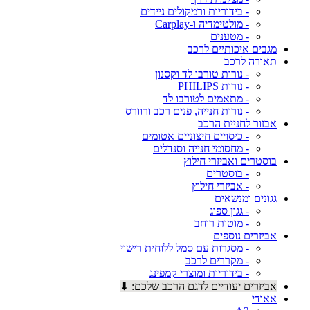
- בידוריות ורמקולים ניידים
- מולטימדיה ו-Carplay
- מטענים
מגבים איכותיים לרכב
תאורה לרכב
- נורות טורבו לד וקסנון
- נורות PHILIPS
- מתאמים לטורבו לד
- נורות חנייה, פנים רכב ורוורס
אבזור לחניית הרכב
- כיסויים חיצוניים אטומים
- מחסומי חנייה וסנדלים
בוסטרים ואביזרי חילוץ
- בוסטרים
- אביזרי חילוץ
גגונים ומנשאים
- גגון ספוג
- מוטות רוחב
אביזרים נוספים
- מסגרות עם סמל ללוחית רישוי
- מקררים לרכב
- בידוריות ומוצרי קמפינג
אביזרים יעודיים לדגם הרכב שלכם: ⬇
אאודי