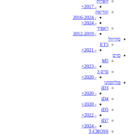
קארוק
- 2017+
קודיאק
- 2016-2024
- 2024+
ראפיד
- 2012-2019
סקייוול
ET5
- 2021+
סרס
M5
- 2023+
סרס 3
- 2020+
פולקסווגן
iD3
- 2020+
iD4
- 2020+
iD5
- 2022+
iD7
- 2024+
T-CROSS