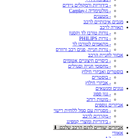
- בידוריות ורמקולים ניידים
- מולטימדיה ו-Carplay
- מטענים
מגבים איכותיים לרכב
תאורה לרכב
- נורות טורבו לד וקסנון
- נורות PHILIPS
- מתאמים לטורבו לד
- נורות חנייה, פנים רכב ורוורס
אבזור לחניית הרכב
- כיסויים חיצוניים אטומים
- מחסומי חנייה וסנדלים
בוסטרים ואביזרי חילוץ
- בוסטרים
- אביזרי חילוץ
גגונים ומנשאים
- גגון ספוג
- מוטות רוחב
אביזרים נוספים
- מסגרות עם סמל ללוחית רישוי
- מקררים לרכב
- בידוריות ומוצרי קמפינג
אביזרים יעודיים לדגם הרכב שלכם: ⬇
אאודי