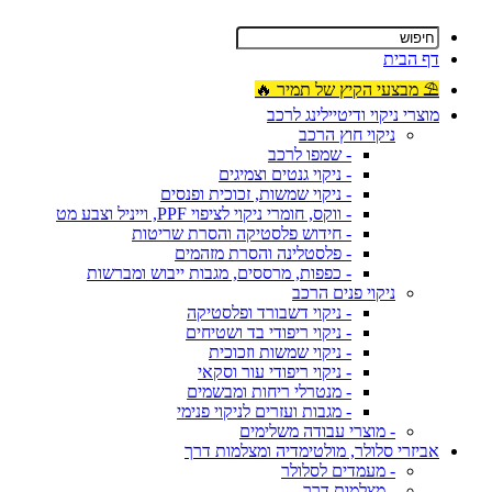
דף הבית
⛱ מבצעי הקיץ של תמיר 🔥
מוצרי ניקוי ודיטיילינג לרכב
ניקוי חוץ הרכב
- שמפו לרכב
- ניקוי גנטים וצמיגים
- ניקוי שמשות, זכוכית ופנסים
- ווקס, חומרי ניקוי לציפוי PPF, וייניל וצבע מט
- חידוש פלסטיקה והסרת שריטות
- פלסטלינה והסרת מזהמים
- כפפות, מרססים, מגבות ייבוש ומברשות
ניקוי פנים הרכב
- ניקוי דשבורד ופלסטיקה
- ניקוי ריפודי בד ושטיחים
- ניקוי שמשות וזכוכית
- ניקוי ריפודי עור וסקאי
- מנטרלי ריחות ומבשמים
- מגבות ועזרים לניקוי פנימי
- מוצרי עבודה משלימים
אביזרי סלולר, מולטימדיה ומצלמות דרך
- מעמדים לסלולר
- מצלמות דרך