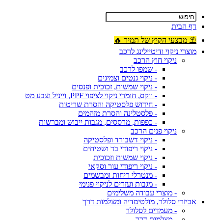
דף הבית
⛱ מבצעי הקיץ של תמיר 🔥
מוצרי ניקוי ודיטיילינג לרכב
ניקוי חוץ הרכב
- שמפו לרכב
- ניקוי גנטים וצמיגים
- ניקוי שמשות, זכוכית ופנסים
- ווקס, חומרי ניקוי לציפוי PPF, וייניל וצבע מט
- חידוש פלסטיקה והסרת שריטות
- פלסטלינה והסרת מזהמים
- כפפות, מרססים, מגבות ייבוש ומברשות
ניקוי פנים הרכב
- ניקוי דשבורד ופלסטיקה
- ניקוי ריפודי בד ושטיחים
- ניקוי שמשות וזכוכית
- ניקוי ריפודי עור וסקאי
- מנטרלי ריחות ומבשמים
- מגבות ועזרים לניקוי פנימי
- מוצרי עבודה משלימים
אביזרי סלולר, מולטימדיה ומצלמות דרך
- מעמדים לסלולר
- מצלמות דרך