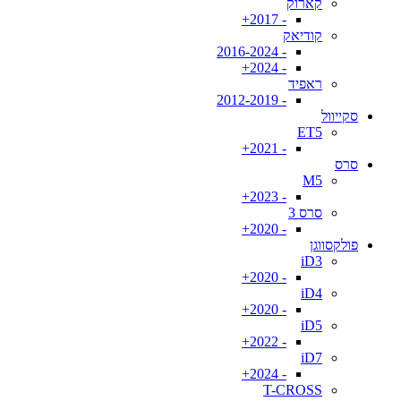
קארוק
- 2017+
קודיאק
- 2016-2024
- 2024+
ראפיד
- 2012-2019
סקייוול
ET5
- 2021+
סרס
M5
- 2023+
סרס 3
- 2020+
פולקסווגן
iD3
- 2020+
iD4
- 2020+
iD5
- 2022+
iD7
- 2024+
T-CROSS