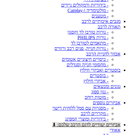
- בידוריות ורמקולים ניידים
- מולטימדיה ו-Carplay
- מטענים
מגבים איכותיים לרכב
תאורה לרכב
- נורות טורבו לד וקסנון
- נורות PHILIPS
- מתאמים לטורבו לד
- נורות חנייה, פנים רכב ורוורס
אבזור לחניית הרכב
- כיסויים חיצוניים אטומים
- מחסומי חנייה וסנדלים
בוסטרים ואביזרי חילוץ
- בוסטרים
- אביזרי חילוץ
גגונים ומנשאים
- גגון ספוג
- מוטות רוחב
אביזרים נוספים
- מסגרות עם סמל ללוחית רישוי
- מקררים לרכב
- בידוריות ומוצרי קמפינג
אביזרים יעודיים לדגם הרכב שלכם: ⬇
אאודי