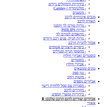
- בידוריות ורמקולים ניידים
- מולטימדיה ו-Carplay
- מטענים
מגבים איכותיים לרכב
תאורה לרכב
- נורות טורבו לד וקסנון
- נורות PHILIPS
- מתאמים לטורבו לד
- נורות חנייה, פנים רכב ורוורס
אבזור לחניית הרכב
- כיסויים חיצוניים אטומים
- מחסומי חנייה וסנדלים
בוסטרים ואביזרי חילוץ
- בוסטרים
- אביזרי חילוץ
גגונים ומנשאים
- גגון ספוג
- מוטות רוחב
אביזרים נוספים
- מסגרות עם סמל ללוחית רישוי
- מקררים לרכב
- בידוריות ומוצרי קמפינג
אביזרים יעודיים לדגם הרכב שלכם: ⬇
אאודי