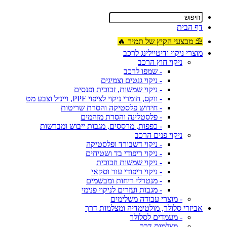
דף הבית
⛱ מבצעי הקיץ של תמיר 🔥
מוצרי ניקוי ודיטיילינג לרכב
ניקוי חוץ הרכב
- שמפו לרכב
- ניקוי גנטים וצמיגים
- ניקוי שמשות, זכוכית ופנסים
- ווקס, חומרי ניקוי לציפוי PPF, וייניל וצבע מט
- חידוש פלסטיקה והסרת שריטות
- פלסטלינה והסרת מזהמים
- כפפות, מרססים, מגבות ייבוש ומברשות
ניקוי פנים הרכב
- ניקוי דשבורד ופלסטיקה
- ניקוי ריפודי בד ושטיחים
- ניקוי שמשות וזכוכית
- ניקוי ריפודי עור וסקאי
- מנטרלי ריחות ומבשמים
- מגבות ועזרים לניקוי פנימי
- מוצרי עבודה משלימים
אביזרי סלולר, מולטימדיה ומצלמות דרך
- מעמדים לסלולר
- מצלמות דרך