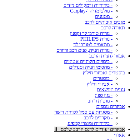
- בידוריות ורמקולים ניידים
- מולטימדיה ו-Carplay
- מטענים
מגבים איכותיים לרכב
תאורה לרכב
- נורות טורבו לד וקסנון
- נורות PHILIPS
- מתאמים לטורבו לד
- נורות חנייה, פנים רכב ורוורס
אבזור לחניית הרכב
- כיסויים חיצוניים אטומים
- מחסומי חנייה וסנדלים
בוסטרים ואביזרי חילוץ
- בוסטרים
- אביזרי חילוץ
גגונים ומנשאים
- גגון ספוג
- מוטות רוחב
אביזרים נוספים
- מסגרות עם סמל ללוחית רישוי
- מקררים לרכב
- בידוריות ומוצרי קמפינג
אביזרים יעודיים לדגם הרכב שלכם: ⬇
אאודי