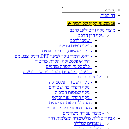
דף הבית
⛱ מבצעי הקיץ של תמיר 🔥
מוצרי ניקוי ודיטיילינג לרכב
ניקוי חוץ הרכב
- שמפו לרכב
- ניקוי גנטים וצמיגים
- ניקוי שמשות, זכוכית ופנסים
- ווקס, חומרי ניקוי לציפוי PPF, וייניל וצבע מט
- חידוש פלסטיקה והסרת שריטות
- פלסטלינה והסרת מזהמים
- כפפות, מרססים, מגבות ייבוש ומברשות
ניקוי פנים הרכב
- ניקוי דשבורד ופלסטיקה
- ניקוי ריפודי בד ושטיחים
- ניקוי שמשות וזכוכית
- ניקוי ריפודי עור וסקאי
- מנטרלי ריחות ומבשמים
- מגבות ועזרים לניקוי פנימי
- מוצרי עבודה משלימים
אביזרי סלולר, מולטימדיה ומצלמות דרך
- מעמדים לסלולר
- מצלמות דרך