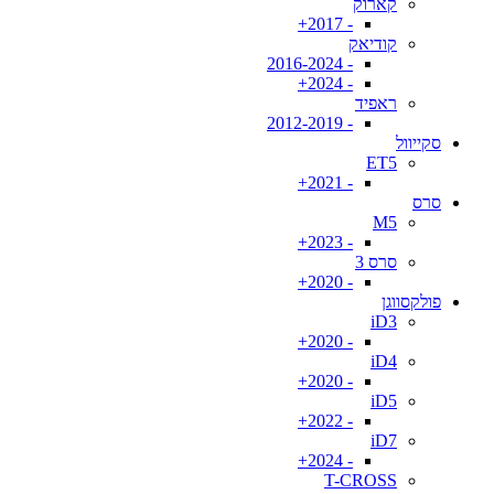
קארוק
- 2017+
קודיאק
- 2016-2024
- 2024+
ראפיד
- 2012-2019
סקייוול
ET5
- 2021+
סרס
M5
- 2023+
סרס 3
- 2020+
פולקסווגן
iD3
- 2020+
iD4
- 2020+
iD5
- 2022+
iD7
- 2024+
T-CROSS