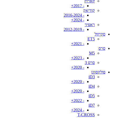
קארוק
- 2017+
קודיאק
- 2016-2024
- 2024+
ראפיד
- 2012-2019
סקייוול
ET5
- 2021+
סרס
M5
- 2023+
סרס 3
- 2020+
פולקסווגן
iD3
- 2020+
iD4
- 2020+
iD5
- 2022+
iD7
- 2024+
T-CROSS