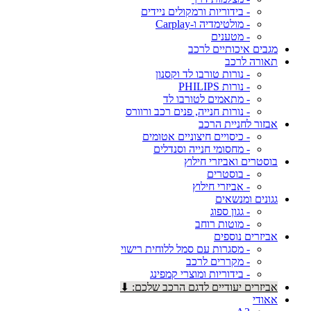
- בידוריות ורמקולים ניידים
- מולטימדיה ו-Carplay
- מטענים
מגבים איכותיים לרכב
תאורה לרכב
- נורות טורבו לד וקסנון
- נורות PHILIPS
- מתאמים לטורבו לד
- נורות חנייה, פנים רכב ורוורס
אבזור לחניית הרכב
- כיסויים חיצוניים אטומים
- מחסומי חנייה וסנדלים
בוסטרים ואביזרי חילוץ
- בוסטרים
- אביזרי חילוץ
גגונים ומנשאים
- גגון ספוג
- מוטות רוחב
אביזרים נוספים
- מסגרות עם סמל ללוחית רישוי
- מקררים לרכב
- בידוריות ומוצרי קמפינג
אביזרים יעודיים לדגם הרכב שלכם: ⬇
אאודי