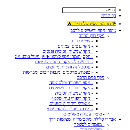
דף הבית
⛱ מבצעי הקיץ של תמיר 🔥
מוצרי ניקוי ודיטיילינג לרכב
ניקוי חוץ הרכב
- שמפו לרכב
- ניקוי גנטים וצמיגים
- ניקוי שמשות, זכוכית ופנסים
- ווקס, חומרי ניקוי לציפוי PPF, וייניל וצבע מט
- חידוש פלסטיקה והסרת שריטות
- פלסטלינה והסרת מזהמים
- כפפות, מרססים, מגבות ייבוש ומברשות
ניקוי פנים הרכב
- ניקוי דשבורד ופלסטיקה
- ניקוי ריפודי בד ושטיחים
- ניקוי שמשות וזכוכית
- ניקוי ריפודי עור וסקאי
- מנטרלי ריחות ומבשמים
- מגבות ועזרים לניקוי פנימי
- מוצרי עבודה משלימים
אביזרי סלולר, מולטימדיה ומצלמות דרך
- מעמדים לסלולר
- מצלמות דרך