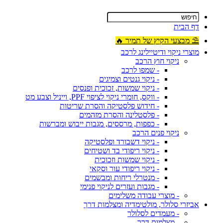
דף הבית
⛱ מבצעי הקיץ של תמיר 🔥
מוצרי ניקוי ודיטיילינג לרכב
ניקוי חוץ הרכב
- שמפו לרכב
- ניקוי גנטים וצמיגים
- ניקוי שמשות, זכוכית ופנסים
- ווקס, חומרי ניקוי לציפוי PPF, וייניל וצבע מט
- חידוש פלסטיקה והסרת שריטות
- פלסטלינה והסרת מזהמים
- כפפות, מרססים, מגבות ייבוש ומברשות
ניקוי פנים הרכב
- ניקוי דשבורד ופלסטיקה
- ניקוי ריפודי בד ושטיחים
- ניקוי שמשות וזכוכית
- ניקוי ריפודי עור וסקאי
- מנטרלי ריחות ומבשמים
- מגבות ועזרים לניקוי פנימי
- מוצרי עבודה משלימים
אביזרי סלולר, מולטימדיה ומצלמות דרך
- מעמדים לסלולר
- מצלמות דרך