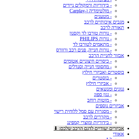
- בידוריות ורמקולים ניידים
- מולטימדיה ו-Carplay
- מטענים
מגבים איכותיים לרכב
תאורה לרכב
- נורות טורבו לד וקסנון
- נורות PHILIPS
- מתאמים לטורבו לד
- נורות חנייה, פנים רכב ורוורס
אבזור לחניית הרכב
- כיסויים חיצוניים אטומים
- מחסומי חנייה וסנדלים
בוסטרים ואביזרי חילוץ
- בוסטרים
- אביזרי חילוץ
גגונים ומנשאים
- גגון ספוג
- מוטות רוחב
אביזרים נוספים
- מסגרות עם סמל ללוחית רישוי
- מקררים לרכב
- בידוריות ומוצרי קמפינג
אביזרים יעודיים לדגם הרכב שלכם: ⬇
אאודי