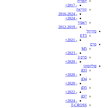
קארוק
- 2017+
קודיאק
- 2016-2024
- 2024+
ראפיד
- 2012-2019
סקייוול
ET5
- 2021+
סרס
M5
- 2023+
סרס 3
- 2020+
פולקסווגן
iD3
- 2020+
iD4
- 2020+
iD5
- 2022+
iD7
- 2024+
T-CROSS