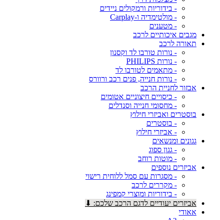
- בידוריות ורמקולים ניידים
- מולטימדיה ו-Carplay
- מטענים
מגבים איכותיים לרכב
תאורה לרכב
- נורות טורבו לד וקסנון
- נורות PHILIPS
- מתאמים לטורבו לד
- נורות חנייה, פנים רכב ורוורס
אבזור לחניית הרכב
- כיסויים חיצוניים אטומים
- מחסומי חנייה וסנדלים
בוסטרים ואביזרי חילוץ
- בוסטרים
- אביזרי חילוץ
גגונים ומנשאים
- גגון ספוג
- מוטות רוחב
אביזרים נוספים
- מסגרות עם סמל ללוחית רישוי
- מקררים לרכב
- בידוריות ומוצרי קמפינג
אביזרים יעודיים לדגם הרכב שלכם: ⬇
אאודי