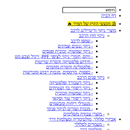
דף הבית
⛱ מבצעי הקיץ של תמיר 🔥
מוצרי ניקוי ודיטיילינג לרכב
ניקוי חוץ הרכב
- שמפו לרכב
- ניקוי גנטים וצמיגים
- ניקוי שמשות, זכוכית ופנסים
- ווקס, חומרי ניקוי לציפוי PPF, וייניל וצבע מט
- חידוש פלסטיקה והסרת שריטות
- פלסטלינה והסרת מזהמים
- כפפות, מרססים, מגבות ייבוש ומברשות
ניקוי פנים הרכב
- ניקוי דשבורד ופלסטיקה
- ניקוי ריפודי בד ושטיחים
- ניקוי שמשות וזכוכית
- ניקוי ריפודי עור וסקאי
- מנטרלי ריחות ומבשמים
- מגבות ועזרים לניקוי פנימי
- מוצרי עבודה משלימים
אביזרי סלולר, מולטימדיה ומצלמות דרך
- מעמדים לסלולר
- מצלמות דרך