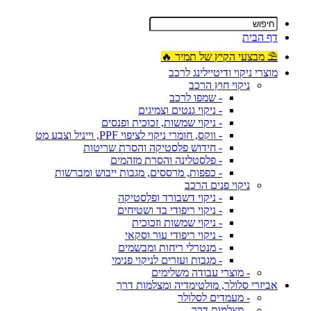
דף הבית
⛱ מבצעי הקיץ של תמיר 🔥
מוצרי ניקוי ודיטיילינג לרכב
ניקוי חוץ הרכב
- שמפו לרכב
- ניקוי גנטים וצמיגים
- ניקוי שמשות, זכוכית ופנסים
- ווקס, חומרי ניקוי לציפוי PPF, וייניל וצבע מט
- חידוש פלסטיקה והסרת שריטות
- פלסטלינה והסרת מזהמים
- כפפות, מרססים, מגבות ייבוש ומברשות
ניקוי פנים הרכב
- ניקוי דשבורד ופלסטיקה
- ניקוי ריפודי בד ושטיחים
- ניקוי שמשות וזכוכית
- ניקוי ריפודי עור וסקאי
- מנטרלי ריחות ומבשמים
- מגבות ועזרים לניקוי פנימי
- מוצרי עבודה משלימים
אביזרי סלולר, מולטימדיה ומצלמות דרך
- מעמדים לסלולר
- מצלמות דרך