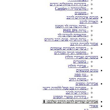
- בידוריות ורמקולים ניידים
- מולטימדיה ו-Carplay
- מטענים
מגבים איכותיים לרכב
תאורה לרכב
- נורות טורבו לד וקסנון
- נורות PHILIPS
- מתאמים לטורבו לד
- נורות חנייה, פנים רכב ורוורס
אבזור לחניית הרכב
- כיסויים חיצוניים אטומים
- מחסומי חנייה וסנדלים
בוסטרים ואביזרי חילוץ
- בוסטרים
- אביזרי חילוץ
גגונים ומנשאים
- גגון ספוג
- מוטות רוחב
אביזרים נוספים
- מסגרות עם סמל ללוחית רישוי
- מקררים לרכב
- בידוריות ומוצרי קמפינג
אביזרים יעודיים לדגם הרכב שלכם: ⬇
אאודי