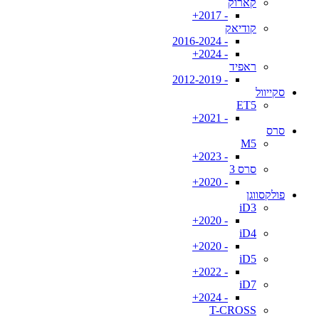
קארוק
- 2017+
קודיאק
- 2016-2024
- 2024+
ראפיד
- 2012-2019
סקייוול
ET5
- 2021+
סרס
M5
- 2023+
סרס 3
- 2020+
פולקסווגן
iD3
- 2020+
iD4
- 2020+
iD5
- 2022+
iD7
- 2024+
T-CROSS