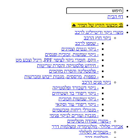
דף הבית
⛱ מבצעי הקיץ של תמיר 🔥
מוצרי ניקוי ודיטיילינג לרכב
ניקוי חוץ הרכב
- שמפו לרכב
- ניקוי גנטים וצמיגים
- ניקוי שמשות, זכוכית ופנסים
- ווקס, חומרי ניקוי לציפוי PPF, וייניל וצבע מט
- חידוש פלסטיקה והסרת שריטות
- פלסטלינה והסרת מזהמים
- כפפות, מרססים, מגבות ייבוש ומברשות
ניקוי פנים הרכב
- ניקוי דשבורד ופלסטיקה
- ניקוי ריפודי בד ושטיחים
- ניקוי שמשות וזכוכית
- ניקוי ריפודי עור וסקאי
- מנטרלי ריחות ומבשמים
- מגבות ועזרים לניקוי פנימי
- מוצרי עבודה משלימים
אביזרי סלולר, מולטימדיה ומצלמות דרך
- מעמדים לסלולר
- מצלמות דרך