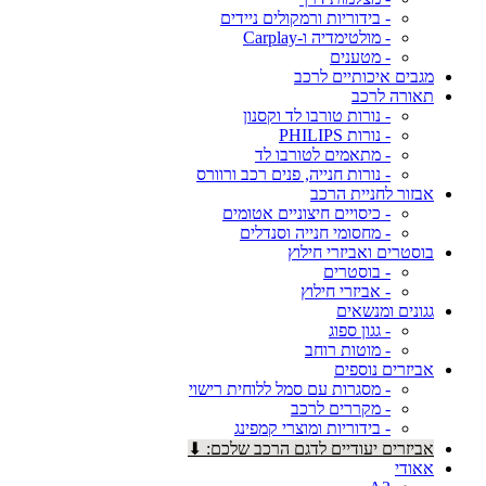
- בידוריות ורמקולים ניידים
- מולטימדיה ו-Carplay
- מטענים
מגבים איכותיים לרכב
תאורה לרכב
- נורות טורבו לד וקסנון
- נורות PHILIPS
- מתאמים לטורבו לד
- נורות חנייה, פנים רכב ורוורס
אבזור לחניית הרכב
- כיסויים חיצוניים אטומים
- מחסומי חנייה וסנדלים
בוסטרים ואביזרי חילוץ
- בוסטרים
- אביזרי חילוץ
גגונים ומנשאים
- גגון ספוג
- מוטות רוחב
אביזרים נוספים
- מסגרות עם סמל ללוחית רישוי
- מקררים לרכב
- בידוריות ומוצרי קמפינג
אביזרים יעודיים לדגם הרכב שלכם: ⬇
אאודי