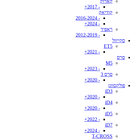
קארוק
- 2017+
קודיאק
- 2016-2024
- 2024+
ראפיד
- 2012-2019
סקייוול
ET5
- 2021+
סרס
M5
- 2023+
סרס 3
- 2020+
פולקסווגן
iD3
- 2020+
iD4
- 2020+
iD5
- 2022+
iD7
- 2024+
T-CROSS