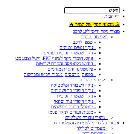
דף הבית
⛱ מבצעי הקיץ של תמיר 🔥
מוצרי ניקוי ודיטיילינג לרכב
ניקוי חוץ הרכב
- שמפו לרכב
- ניקוי גנטים וצמיגים
- ניקוי שמשות, זכוכית ופנסים
- ווקס, חומרי ניקוי לציפוי PPF, וייניל וצבע מט
- חידוש פלסטיקה והסרת שריטות
- פלסטלינה והסרת מזהמים
- כפפות, מרססים, מגבות ייבוש ומברשות
ניקוי פנים הרכב
- ניקוי דשבורד ופלסטיקה
- ניקוי ריפודי בד ושטיחים
- ניקוי שמשות וזכוכית
- ניקוי ריפודי עור וסקאי
- מנטרלי ריחות ומבשמים
- מגבות ועזרים לניקוי פנימי
- מוצרי עבודה משלימים
אביזרי סלולר, מולטימדיה ומצלמות דרך
- מעמדים לסלולר
- מצלמות דרך