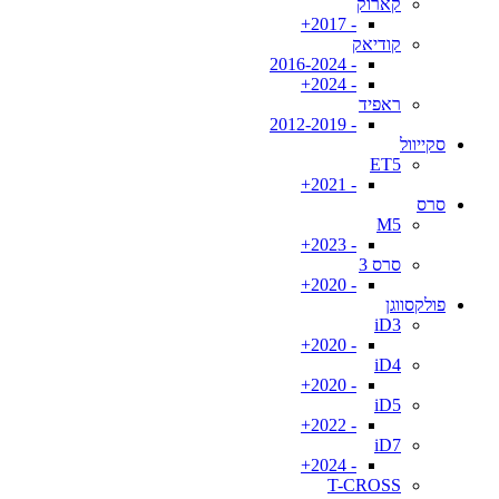
קארוק
- 2017+
קודיאק
- 2016-2024
- 2024+
ראפיד
- 2012-2019
סקייוול
ET5
- 2021+
סרס
M5
- 2023+
סרס 3
- 2020+
פולקסווגן
iD3
- 2020+
iD4
- 2020+
iD5
- 2022+
iD7
- 2024+
T-CROSS