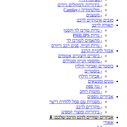
- בידוריות ורמקולים ניידים
- מולטימדיה ו-Carplay
- מטענים
מגבים איכותיים לרכב
תאורה לרכב
- נורות טורבו לד וקסנון
- נורות PHILIPS
- מתאמים לטורבו לד
- נורות חנייה, פנים רכב ורוורס
אבזור לחניית הרכב
- כיסויים חיצוניים אטומים
- מחסומי חנייה וסנדלים
בוסטרים ואביזרי חילוץ
- בוסטרים
- אביזרי חילוץ
גגונים ומנשאים
- גגון ספוג
- מוטות רוחב
אביזרים נוספים
- מסגרות עם סמל ללוחית רישוי
- מקררים לרכב
- בידוריות ומוצרי קמפינג
אביזרים יעודיים לדגם הרכב שלכם: ⬇
אאודי