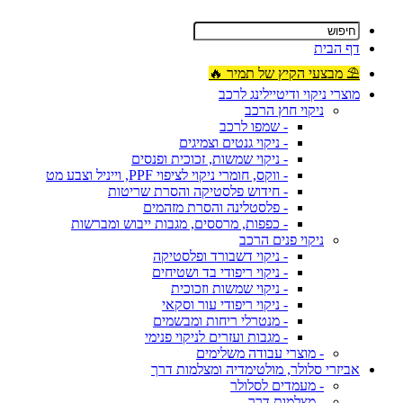
דף הבית
⛱ מבצעי הקיץ של תמיר 🔥
מוצרי ניקוי ודיטיילינג לרכב
ניקוי חוץ הרכב
- שמפו לרכב
- ניקוי גנטים וצמיגים
- ניקוי שמשות, זכוכית ופנסים
- ווקס, חומרי ניקוי לציפוי PPF, וייניל וצבע מט
- חידוש פלסטיקה והסרת שריטות
- פלסטלינה והסרת מזהמים
- כפפות, מרססים, מגבות ייבוש ומברשות
ניקוי פנים הרכב
- ניקוי דשבורד ופלסטיקה
- ניקוי ריפודי בד ושטיחים
- ניקוי שמשות וזכוכית
- ניקוי ריפודי עור וסקאי
- מנטרלי ריחות ומבשמים
- מגבות ועזרים לניקוי פנימי
- מוצרי עבודה משלימים
אביזרי סלולר, מולטימדיה ומצלמות דרך
- מעמדים לסלולר
- מצלמות דרך