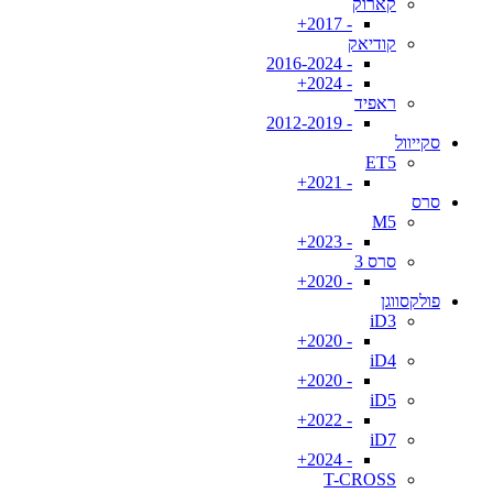
קארוק
- 2017+
קודיאק
- 2016-2024
- 2024+
ראפיד
- 2012-2019
סקייוול
ET5
- 2021+
סרס
M5
- 2023+
סרס 3
- 2020+
פולקסווגן
iD3
- 2020+
iD4
- 2020+
iD5
- 2022+
iD7
- 2024+
T-CROSS