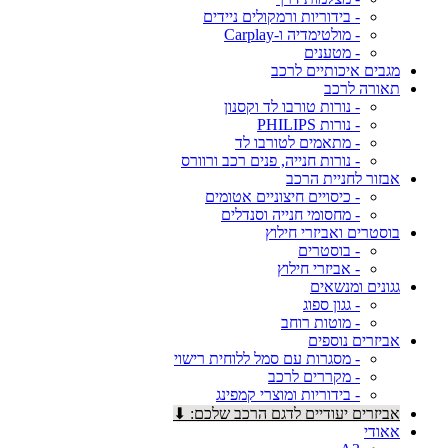
- בידוריות ורמקולים ניידים
- מולטימדיה ו-Carplay
- מטענים
מגבים איכותיים לרכב
תאורה לרכב
- נורות טורבו לד וקסנון
- נורות PHILIPS
- מתאמים לטורבו לד
- נורות חנייה, פנים רכב ורוורס
אבזור לחניית הרכב
- כיסויים חיצוניים אטומים
- מחסומי חנייה וסנדלים
בוסטרים ואביזרי חילוץ
- בוסטרים
- אביזרי חילוץ
גגונים ומנשאים
- גגון ספוג
- מוטות רוחב
אביזרים נוספים
- מסגרות עם סמל ללוחית רישוי
- מקררים לרכב
- בידוריות ומוצרי קמפינג
אביזרים יעודיים לדגם הרכב שלכם: ⬇
אאודי