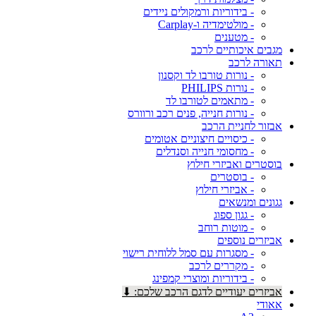
- בידוריות ורמקולים ניידים
- מולטימדיה ו-Carplay
- מטענים
מגבים איכותיים לרכב
תאורה לרכב
- נורות טורבו לד וקסנון
- נורות PHILIPS
- מתאמים לטורבו לד
- נורות חנייה, פנים רכב ורוורס
אבזור לחניית הרכב
- כיסויים חיצוניים אטומים
- מחסומי חנייה וסנדלים
בוסטרים ואביזרי חילוץ
- בוסטרים
- אביזרי חילוץ
גגונים ומנשאים
- גגון ספוג
- מוטות רוחב
אביזרים נוספים
- מסגרות עם סמל ללוחית רישוי
- מקררים לרכב
- בידוריות ומוצרי קמפינג
אביזרים יעודיים לדגם הרכב שלכם: ⬇
אאודי