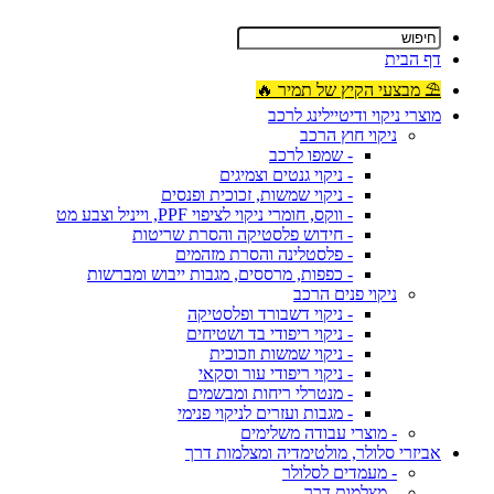
דף הבית
⛱ מבצעי הקיץ של תמיר 🔥
מוצרי ניקוי ודיטיילינג לרכב
ניקוי חוץ הרכב
- שמפו לרכב
- ניקוי גנטים וצמיגים
- ניקוי שמשות, זכוכית ופנסים
- ווקס, חומרי ניקוי לציפוי PPF, וייניל וצבע מט
- חידוש פלסטיקה והסרת שריטות
- פלסטלינה והסרת מזהמים
- כפפות, מרססים, מגבות ייבוש ומברשות
ניקוי פנים הרכב
- ניקוי דשבורד ופלסטיקה
- ניקוי ריפודי בד ושטיחים
- ניקוי שמשות וזכוכית
- ניקוי ריפודי עור וסקאי
- מנטרלי ריחות ומבשמים
- מגבות ועזרים לניקוי פנימי
- מוצרי עבודה משלימים
אביזרי סלולר, מולטימדיה ומצלמות דרך
- מעמדים לסלולר
- מצלמות דרך