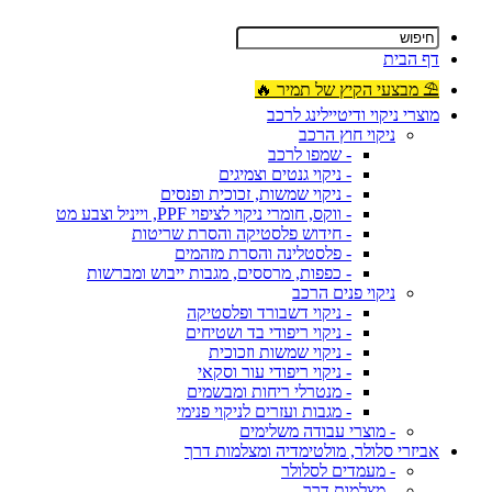
דף הבית
⛱ מבצעי הקיץ של תמיר 🔥
מוצרי ניקוי ודיטיילינג לרכב
ניקוי חוץ הרכב
- שמפו לרכב
- ניקוי גנטים וצמיגים
- ניקוי שמשות, זכוכית ופנסים
- ווקס, חומרי ניקוי לציפוי PPF, וייניל וצבע מט
- חידוש פלסטיקה והסרת שריטות
- פלסטלינה והסרת מזהמים
- כפפות, מרססים, מגבות ייבוש ומברשות
ניקוי פנים הרכב
- ניקוי דשבורד ופלסטיקה
- ניקוי ריפודי בד ושטיחים
- ניקוי שמשות וזכוכית
- ניקוי ריפודי עור וסקאי
- מנטרלי ריחות ומבשמים
- מגבות ועזרים לניקוי פנימי
- מוצרי עבודה משלימים
אביזרי סלולר, מולטימדיה ומצלמות דרך
- מעמדים לסלולר
- מצלמות דרך