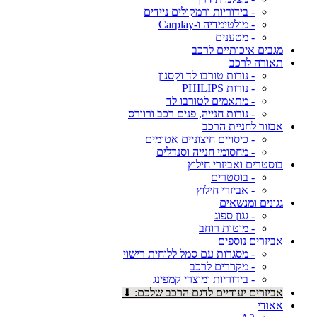
- בידוריות ורמקולים ניידים
- מולטימדיה ו-Carplay
- מטענים
מגבים איכותיים לרכב
תאורה לרכב
- נורות טורבו לד וקסנון
- נורות PHILIPS
- מתאמים לטורבו לד
- נורות חנייה, פנים רכב ורוורס
אבזור לחניית הרכב
- כיסויים חיצוניים אטומים
- מחסומי חנייה וסנדלים
בוסטרים ואביזרי חילוץ
- בוסטרים
- אביזרי חילוץ
גגונים ומנשאים
- גגון ספוג
- מוטות רוחב
אביזרים נוספים
- מסגרות עם סמל ללוחית רישוי
- מקררים לרכב
- בידוריות ומוצרי קמפינג
אביזרים יעודיים לדגם הרכב שלכם: ⬇
אאודי