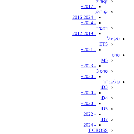
קארוק
- 2017+
קודיאק
- 2016-2024
- 2024+
ראפיד
- 2012-2019
סקייוול
ET5
- 2021+
סרס
M5
- 2023+
סרס 3
- 2020+
פולקסווגן
iD3
- 2020+
iD4
- 2020+
iD5
- 2022+
iD7
- 2024+
T-CROSS