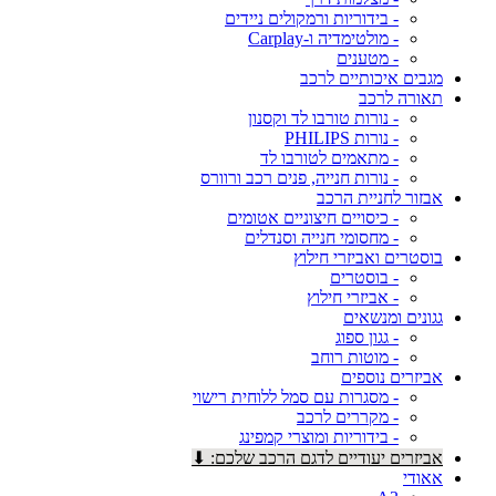
- בידוריות ורמקולים ניידים
- מולטימדיה ו-Carplay
- מטענים
מגבים איכותיים לרכב
תאורה לרכב
- נורות טורבו לד וקסנון
- נורות PHILIPS
- מתאמים לטורבו לד
- נורות חנייה, פנים רכב ורוורס
אבזור לחניית הרכב
- כיסויים חיצוניים אטומים
- מחסומי חנייה וסנדלים
בוסטרים ואביזרי חילוץ
- בוסטרים
- אביזרי חילוץ
גגונים ומנשאים
- גגון ספוג
- מוטות רוחב
אביזרים נוספים
- מסגרות עם סמל ללוחית רישוי
- מקררים לרכב
- בידוריות ומוצרי קמפינג
אביזרים יעודיים לדגם הרכב שלכם: ⬇
אאודי