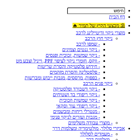
דף הבית
⛱ מבצעי הקיץ של תמיר 🔥
מוצרי ניקוי ודיטיילינג לרכב
ניקוי חוץ הרכב
- שמפו לרכב
- ניקוי גנטים וצמיגים
- ניקוי שמשות, זכוכית ופנסים
- ווקס, חומרי ניקוי לציפוי PPF, וייניל וצבע מט
- חידוש פלסטיקה והסרת שריטות
- פלסטלינה והסרת מזהמים
- כפפות, מרססים, מגבות ייבוש ומברשות
ניקוי פנים הרכב
- ניקוי דשבורד ופלסטיקה
- ניקוי ריפודי בד ושטיחים
- ניקוי שמשות וזכוכית
- ניקוי ריפודי עור וסקאי
- מנטרלי ריחות ומבשמים
- מגבות ועזרים לניקוי פנימי
- מוצרי עבודה משלימים
אביזרי סלולר, מולטימדיה ומצלמות דרך
- מעמדים לסלולר
- מצלמות דרך