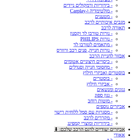
- בידוריות ורמקולים ניידים
- מולטימדיה ו-Carplay
- מטענים
מגבים איכותיים לרכב
תאורה לרכב
- נורות טורבו לד וקסנון
- נורות PHILIPS
- מתאמים לטורבו לד
- נורות חנייה, פנים רכב ורוורס
אבזור לחניית הרכב
- כיסויים חיצוניים אטומים
- מחסומי חנייה וסנדלים
בוסטרים ואביזרי חילוץ
- בוסטרים
- אביזרי חילוץ
גגונים ומנשאים
- גגון ספוג
- מוטות רוחב
אביזרים נוספים
- מסגרות עם סמל ללוחית רישוי
- מקררים לרכב
- בידוריות ומוצרי קמפינג
אביזרים יעודיים לדגם הרכב שלכם: ⬇
אאודי