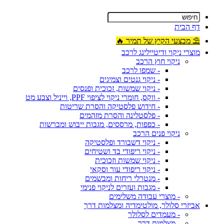
דף הבית
⛱ מבצעי הקיץ של תמיר 🔥
מוצרי ניקוי ודיטיילינג לרכב
ניקוי חוץ הרכב
- שמפו לרכב
- ניקוי גנטים וצמיגים
- ניקוי שמשות, זכוכית ופנסים
- ווקס, חומרי ניקוי לציפוי PPF, וייניל וצבע מט
- חידוש פלסטיקה והסרת שריטות
- פלסטלינה והסרת מזהמים
- כפפות, מרססים, מגבות ייבוש ומברשות
ניקוי פנים הרכב
- ניקוי דשבורד ופלסטיקה
- ניקוי ריפודי בד ושטיחים
- ניקוי שמשות וזכוכית
- ניקוי ריפודי עור וסקאי
- מנטרלי ריחות ומבשמים
- מגבות ועזרים לניקוי פנימי
- מוצרי עבודה משלימים
אביזרי סלולר, מולטימדיה ומצלמות דרך
- מעמדים לסלולר
- מצלמות דרך