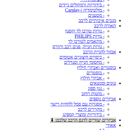
- בידוריות ורמקולים ניידים
- מולטימדיה ו-Carplay
- מטענים
מגבים איכותיים לרכב
תאורה לרכב
- נורות טורבו לד וקסנון
- נורות PHILIPS
- מתאמים לטורבו לד
- נורות חנייה, פנים רכב ורוורס
אבזור לחניית הרכב
- כיסויים חיצוניים אטומים
- מחסומי חנייה וסנדלים
בוסטרים ואביזרי חילוץ
- בוסטרים
- אביזרי חילוץ
גגונים ומנשאים
- גגון ספוג
- מוטות רוחב
אביזרים נוספים
- מסגרות עם סמל ללוחית רישוי
- מקררים לרכב
- בידוריות ומוצרי קמפינג
אביזרים יעודיים לדגם הרכב שלכם: ⬇
אאודי