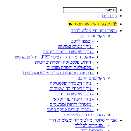
דף הבית
⛱ מבצעי הקיץ של תמיר 🔥
מוצרי ניקוי ודיטיילינג לרכב
ניקוי חוץ הרכב
- שמפו לרכב
- ניקוי גנטים וצמיגים
- ניקוי שמשות, זכוכית ופנסים
- ווקס, חומרי ניקוי לציפוי PPF, וייניל וצבע מט
- חידוש פלסטיקה והסרת שריטות
- פלסטלינה והסרת מזהמים
- כפפות, מרססים, מגבות ייבוש ומברשות
ניקוי פנים הרכב
- ניקוי דשבורד ופלסטיקה
- ניקוי ריפודי בד ושטיחים
- ניקוי שמשות וזכוכית
- ניקוי ריפודי עור וסקאי
- מנטרלי ריחות ומבשמים
- מגבות ועזרים לניקוי פנימי
- מוצרי עבודה משלימים
אביזרי סלולר, מולטימדיה ומצלמות דרך
- מעמדים לסלולר
- מצלמות דרך