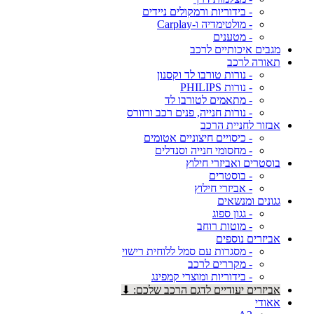
- בידוריות ורמקולים ניידים
- מולטימדיה ו-Carplay
- מטענים
מגבים איכותיים לרכב
תאורה לרכב
- נורות טורבו לד וקסנון
- נורות PHILIPS
- מתאמים לטורבו לד
- נורות חנייה, פנים רכב ורוורס
אבזור לחניית הרכב
- כיסויים חיצוניים אטומים
- מחסומי חנייה וסנדלים
בוסטרים ואביזרי חילוץ
- בוסטרים
- אביזרי חילוץ
גגונים ומנשאים
- גגון ספוג
- מוטות רוחב
אביזרים נוספים
- מסגרות עם סמל ללוחית רישוי
- מקררים לרכב
- בידוריות ומוצרי קמפינג
אביזרים יעודיים לדגם הרכב שלכם: ⬇
אאודי