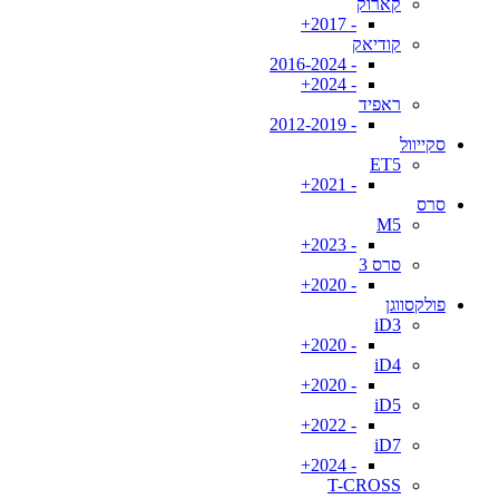
קארוק
- 2017+
קודיאק
- 2016-2024
- 2024+
ראפיד
- 2012-2019
סקייוול
ET5
- 2021+
סרס
M5
- 2023+
סרס 3
- 2020+
פולקסווגן
iD3
- 2020+
iD4
- 2020+
iD5
- 2022+
iD7
- 2024+
T-CROSS