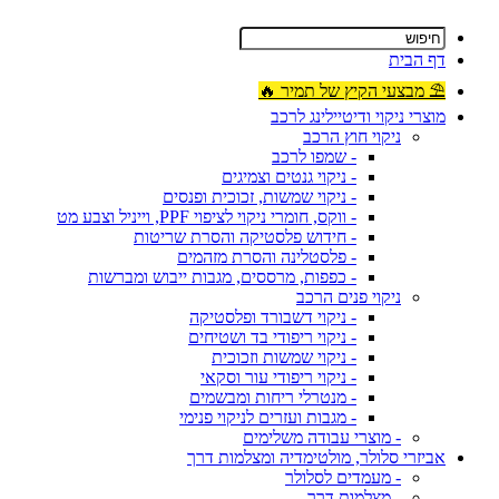
דף הבית
⛱ מבצעי הקיץ של תמיר 🔥
מוצרי ניקוי ודיטיילינג לרכב
ניקוי חוץ הרכב
- שמפו לרכב
- ניקוי גנטים וצמיגים
- ניקוי שמשות, זכוכית ופנסים
- ווקס, חומרי ניקוי לציפוי PPF, וייניל וצבע מט
- חידוש פלסטיקה והסרת שריטות
- פלסטלינה והסרת מזהמים
- כפפות, מרססים, מגבות ייבוש ומברשות
ניקוי פנים הרכב
- ניקוי דשבורד ופלסטיקה
- ניקוי ריפודי בד ושטיחים
- ניקוי שמשות וזכוכית
- ניקוי ריפודי עור וסקאי
- מנטרלי ריחות ומבשמים
- מגבות ועזרים לניקוי פנימי
- מוצרי עבודה משלימים
אביזרי סלולר, מולטימדיה ומצלמות דרך
- מעמדים לסלולר
- מצלמות דרך