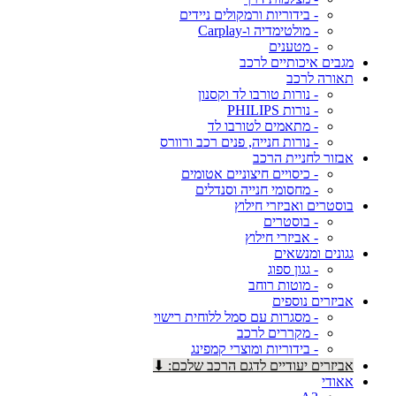
- בידוריות ורמקולים ניידים
- מולטימדיה ו-Carplay
- מטענים
מגבים איכותיים לרכב
תאורה לרכב
- נורות טורבו לד וקסנון
- נורות PHILIPS
- מתאמים לטורבו לד
- נורות חנייה, פנים רכב ורוורס
אבזור לחניית הרכב
- כיסויים חיצוניים אטומים
- מחסומי חנייה וסנדלים
בוסטרים ואביזרי חילוץ
- בוסטרים
- אביזרי חילוץ
גגונים ומנשאים
- גגון ספוג
- מוטות רוחב
אביזרים נוספים
- מסגרות עם סמל ללוחית רישוי
- מקררים לרכב
- בידוריות ומוצרי קמפינג
אביזרים יעודיים לדגם הרכב שלכם: ⬇
אאודי