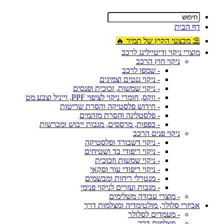
דף הבית
⛱ מבצעי הקיץ של תמיר 🔥
מוצרי ניקוי ודיטיילינג לרכב
ניקוי חוץ הרכב
- שמפו לרכב
- ניקוי גנטים וצמיגים
- ניקוי שמשות, זכוכית ופנסים
- ווקס, חומרי ניקוי לציפוי PPF, וייניל וצבע מט
- חידוש פלסטיקה והסרת שריטות
- פלסטלינה והסרת מזהמים
- כפפות, מרססים, מגבות ייבוש ומברשות
ניקוי פנים הרכב
- ניקוי דשבורד ופלסטיקה
- ניקוי ריפודי בד ושטיחים
- ניקוי שמשות וזכוכית
- ניקוי ריפודי עור וסקאי
- מנטרלי ריחות ומבשמים
- מגבות ועזרים לניקוי פנימי
- מוצרי עבודה משלימים
אביזרי סלולר, מולטימדיה ומצלמות דרך
- מעמדים לסלולר
- מצלמות דרך