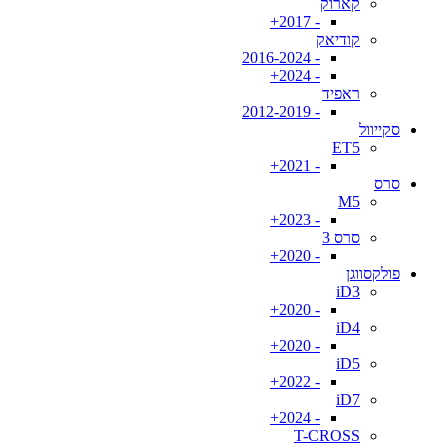
קארוק
- 2017+
קודיאק
- 2016-2024
- 2024+
ראפיד
- 2012-2019
סקייוול
ET5
- 2021+
סרס
M5
- 2023+
סרס 3
- 2020+
פולקסווגן
iD3
- 2020+
iD4
- 2020+
iD5
- 2022+
iD7
- 2024+
T-CROSS