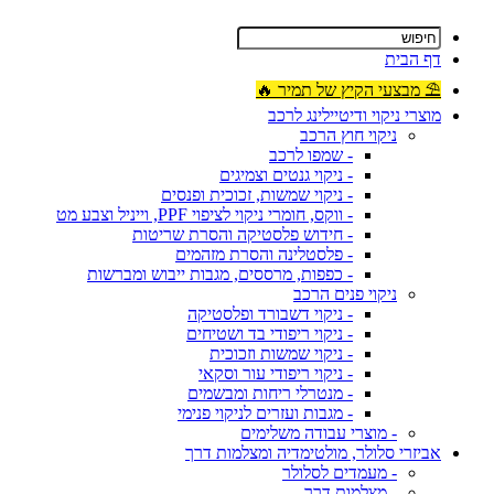
דף הבית
⛱ מבצעי הקיץ של תמיר 🔥
מוצרי ניקוי ודיטיילינג לרכב
ניקוי חוץ הרכב
- שמפו לרכב
- ניקוי גנטים וצמיגים
- ניקוי שמשות, זכוכית ופנסים
- ווקס, חומרי ניקוי לציפוי PPF, וייניל וצבע מט
- חידוש פלסטיקה והסרת שריטות
- פלסטלינה והסרת מזהמים
- כפפות, מרססים, מגבות ייבוש ומברשות
ניקוי פנים הרכב
- ניקוי דשבורד ופלסטיקה
- ניקוי ריפודי בד ושטיחים
- ניקוי שמשות וזכוכית
- ניקוי ריפודי עור וסקאי
- מנטרלי ריחות ומבשמים
- מגבות ועזרים לניקוי פנימי
- מוצרי עבודה משלימים
אביזרי סלולר, מולטימדיה ומצלמות דרך
- מעמדים לסלולר
- מצלמות דרך