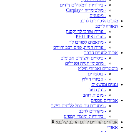
- בידוריות ורמקולים ניידים
- מולטימדיה ו-Carplay
- מטענים
מגבים איכותיים לרכב
תאורה לרכב
- נורות טורבו לד וקסנון
- נורות PHILIPS
- מתאמים לטורבו לד
- נורות חנייה, פנים רכב ורוורס
אבזור לחניית הרכב
- כיסויים חיצוניים אטומים
- מחסומי חנייה וסנדלים
בוסטרים ואביזרי חילוץ
- בוסטרים
- אביזרי חילוץ
גגונים ומנשאים
- גגון ספוג
- מוטות רוחב
אביזרים נוספים
- מסגרות עם סמל ללוחית רישוי
- מקררים לרכב
- בידוריות ומוצרי קמפינג
אביזרים יעודיים לדגם הרכב שלכם: ⬇
אאודי