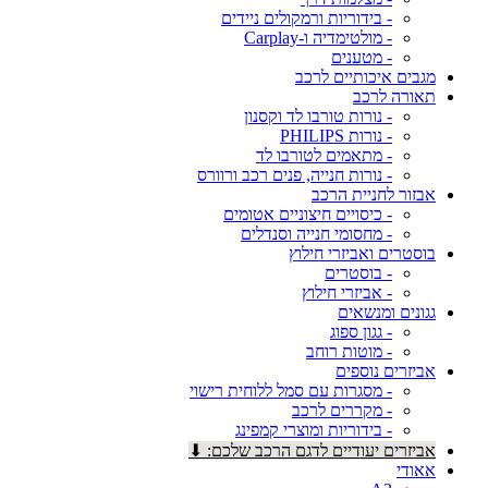
- בידוריות ורמקולים ניידים
- מולטימדיה ו-Carplay
- מטענים
מגבים איכותיים לרכב
תאורה לרכב
- נורות טורבו לד וקסנון
- נורות PHILIPS
- מתאמים לטורבו לד
- נורות חנייה, פנים רכב ורוורס
אבזור לחניית הרכב
- כיסויים חיצוניים אטומים
- מחסומי חנייה וסנדלים
בוסטרים ואביזרי חילוץ
- בוסטרים
- אביזרי חילוץ
גגונים ומנשאים
- גגון ספוג
- מוטות רוחב
אביזרים נוספים
- מסגרות עם סמל ללוחית רישוי
- מקררים לרכב
- בידוריות ומוצרי קמפינג
אביזרים יעודיים לדגם הרכב שלכם: ⬇
אאודי