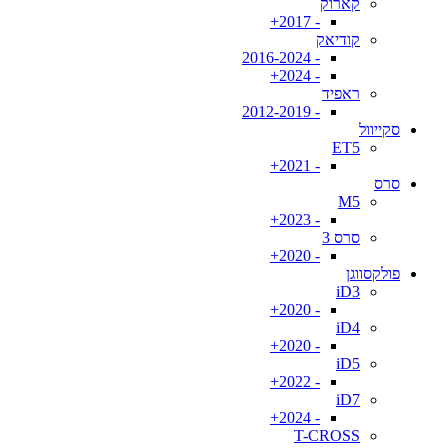
קארוק
- 2017+
קודיאק
- 2016-2024
- 2024+
ראפיד
- 2012-2019
סקייוול
ET5
- 2021+
סרס
M5
- 2023+
סרס 3
- 2020+
פולקסווגן
iD3
- 2020+
iD4
- 2020+
iD5
- 2022+
iD7
- 2024+
T-CROSS