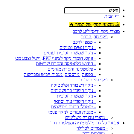
דף הבית
⛱ מבצעי הקיץ של תמיר 🔥
מוצרי ניקוי ודיטיילינג לרכב
ניקוי חוץ הרכב
- שמפו לרכב
- ניקוי גנטים וצמיגים
- ניקוי שמשות, זכוכית ופנסים
- ווקס, חומרי ניקוי לציפוי PPF, וייניל וצבע מט
- חידוש פלסטיקה והסרת שריטות
- פלסטלינה והסרת מזהמים
- כפפות, מרססים, מגבות ייבוש ומברשות
ניקוי פנים הרכב
- ניקוי דשבורד ופלסטיקה
- ניקוי ריפודי בד ושטיחים
- ניקוי שמשות וזכוכית
- ניקוי ריפודי עור וסקאי
- מנטרלי ריחות ומבשמים
- מגבות ועזרים לניקוי פנימי
- מוצרי עבודה משלימים
אביזרי סלולר, מולטימדיה ומצלמות דרך
- מעמדים לסלולר
- מצלמות דרך