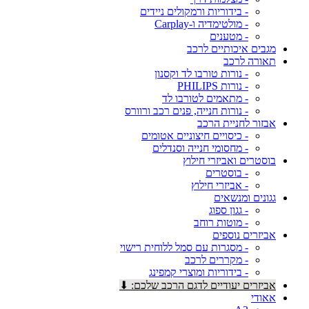
- בידוריות ורמקולים ניידים
- מולטימדיה ו-Carplay
- מטענים
מגבים איכותיים לרכב
תאורה לרכב
- נורות טורבו לד וקסנון
- נורות PHILIPS
- מתאמים לטורבו לד
- נורות חנייה, פנים רכב ורוורס
אבזור לחניית הרכב
- כיסויים חיצוניים אטומים
- מחסומי חנייה וסנדלים
בוסטרים ואביזרי חילוץ
- בוסטרים
- אביזרי חילוץ
גגונים ומנשאים
- גגון ספוג
- מוטות רוחב
אביזרים נוספים
- מסגרות עם סמל ללוחית רישוי
- מקררים לרכב
- בידוריות ומוצרי קמפינג
אביזרים יעודיים לדגם הרכב שלכם: ⬇
אאודי