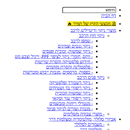
דף הבית
⛱ מבצעי הקיץ של תמיר 🔥
מוצרי ניקוי ודיטיילינג לרכב
ניקוי חוץ הרכב
- שמפו לרכב
- ניקוי גנטים וצמיגים
- ניקוי שמשות, זכוכית ופנסים
- ווקס, חומרי ניקוי לציפוי PPF, וייניל וצבע מט
- חידוש פלסטיקה והסרת שריטות
- פלסטלינה והסרת מזהמים
- כפפות, מרססים, מגבות ייבוש ומברשות
ניקוי פנים הרכב
- ניקוי דשבורד ופלסטיקה
- ניקוי ריפודי בד ושטיחים
- ניקוי שמשות וזכוכית
- ניקוי ריפודי עור וסקאי
- מנטרלי ריחות ומבשמים
- מגבות ועזרים לניקוי פנימי
- מוצרי עבודה משלימים
אביזרי סלולר, מולטימדיה ומצלמות דרך
- מעמדים לסלולר
- מצלמות דרך