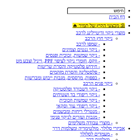
דף הבית
⛱ מבצעי הקיץ של תמיר 🔥
מוצרי ניקוי ודיטיילינג לרכב
ניקוי חוץ הרכב
- שמפו לרכב
- ניקוי גנטים וצמיגים
- ניקוי שמשות, זכוכית ופנסים
- ווקס, חומרי ניקוי לציפוי PPF, וייניל וצבע מט
- חידוש פלסטיקה והסרת שריטות
- פלסטלינה והסרת מזהמים
- כפפות, מרססים, מגבות ייבוש ומברשות
ניקוי פנים הרכב
- ניקוי דשבורד ופלסטיקה
- ניקוי ריפודי בד ושטיחים
- ניקוי שמשות וזכוכית
- ניקוי ריפודי עור וסקאי
- מנטרלי ריחות ומבשמים
- מגבות ועזרים לניקוי פנימי
- מוצרי עבודה משלימים
אביזרי סלולר, מולטימדיה ומצלמות דרך
- מעמדים לסלולר
- מצלמות דרך