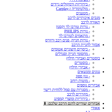
- בידוריות ורמקולים ניידים
- מולטימדיה ו-Carplay
- מטענים
מגבים איכותיים לרכב
תאורה לרכב
- נורות טורבו לד וקסנון
- נורות PHILIPS
- מתאמים לטורבו לד
- נורות חנייה, פנים רכב ורוורס
אבזור לחניית הרכב
- כיסויים חיצוניים אטומים
- מחסומי חנייה וסנדלים
בוסטרים ואביזרי חילוץ
- בוסטרים
- אביזרי חילוץ
גגונים ומנשאים
- גגון ספוג
- מוטות רוחב
אביזרים נוספים
- מסגרות עם סמל ללוחית רישוי
- מקררים לרכב
- בידוריות ומוצרי קמפינג
אביזרים יעודיים לדגם הרכב שלכם: ⬇
אאודי