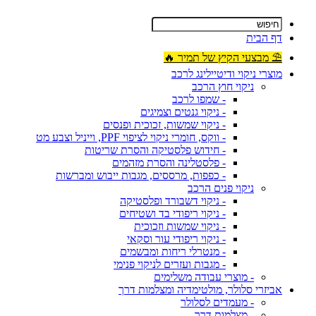
דף הבית
⛱ מבצעי הקיץ של תמיר 🔥
מוצרי ניקוי ודיטיילינג לרכב
ניקוי חוץ הרכב
- שמפו לרכב
- ניקוי גנטים וצמיגים
- ניקוי שמשות, זכוכית ופנסים
- ווקס, חומרי ניקוי לציפוי PPF, וייניל וצבע מט
- חידוש פלסטיקה והסרת שריטות
- פלסטלינה והסרת מזהמים
- כפפות, מרססים, מגבות ייבוש ומברשות
ניקוי פנים הרכב
- ניקוי דשבורד ופלסטיקה
- ניקוי ריפודי בד ושטיחים
- ניקוי שמשות וזכוכית
- ניקוי ריפודי עור וסקאי
- מנטרלי ריחות ומבשמים
- מגבות ועזרים לניקוי פנימי
- מוצרי עבודה משלימים
אביזרי סלולר, מולטימדיה ומצלמות דרך
- מעמדים לסלולר
- מצלמות דרך