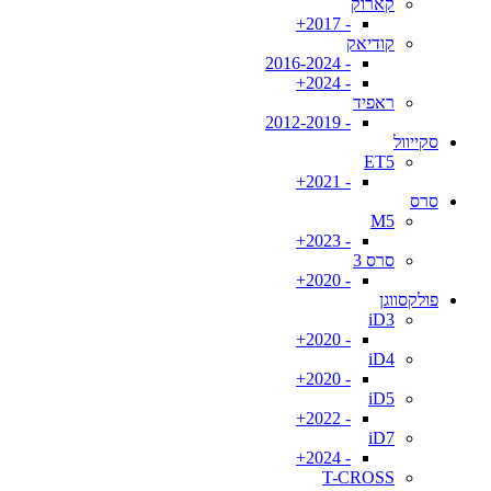
קארוק
- 2017+
קודיאק
- 2016-2024
- 2024+
ראפיד
- 2012-2019
סקייוול
ET5
- 2021+
סרס
M5
- 2023+
סרס 3
- 2020+
פולקסווגן
iD3
- 2020+
iD4
- 2020+
iD5
- 2022+
iD7
- 2024+
T-CROSS