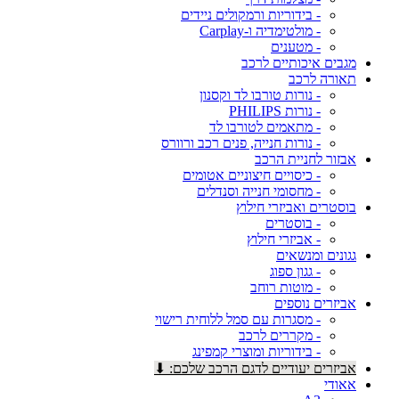
- בידוריות ורמקולים ניידים
- מולטימדיה ו-Carplay
- מטענים
מגבים איכותיים לרכב
תאורה לרכב
- נורות טורבו לד וקסנון
- נורות PHILIPS
- מתאמים לטורבו לד
- נורות חנייה, פנים רכב ורוורס
אבזור לחניית הרכב
- כיסויים חיצוניים אטומים
- מחסומי חנייה וסנדלים
בוסטרים ואביזרי חילוץ
- בוסטרים
- אביזרי חילוץ
גגונים ומנשאים
- גגון ספוג
- מוטות רוחב
אביזרים נוספים
- מסגרות עם סמל ללוחית רישוי
- מקררים לרכב
- בידוריות ומוצרי קמפינג
אביזרים יעודיים לדגם הרכב שלכם: ⬇
אאודי