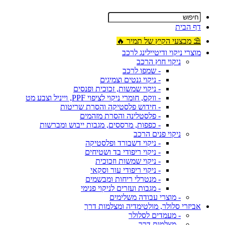
דף הבית
⛱ מבצעי הקיץ של תמיר 🔥
מוצרי ניקוי ודיטיילינג לרכב
ניקוי חוץ הרכב
- שמפו לרכב
- ניקוי גנטים וצמיגים
- ניקוי שמשות, זכוכית ופנסים
- ווקס, חומרי ניקוי לציפוי PPF, וייניל וצבע מט
- חידוש פלסטיקה והסרת שריטות
- פלסטלינה והסרת מזהמים
- כפפות, מרססים, מגבות ייבוש ומברשות
ניקוי פנים הרכב
- ניקוי דשבורד ופלסטיקה
- ניקוי ריפודי בד ושטיחים
- ניקוי שמשות וזכוכית
- ניקוי ריפודי עור וסקאי
- מנטרלי ריחות ומבשמים
- מגבות ועזרים לניקוי פנימי
- מוצרי עבודה משלימים
אביזרי סלולר, מולטימדיה ומצלמות דרך
- מעמדים לסלולר
- מצלמות דרך