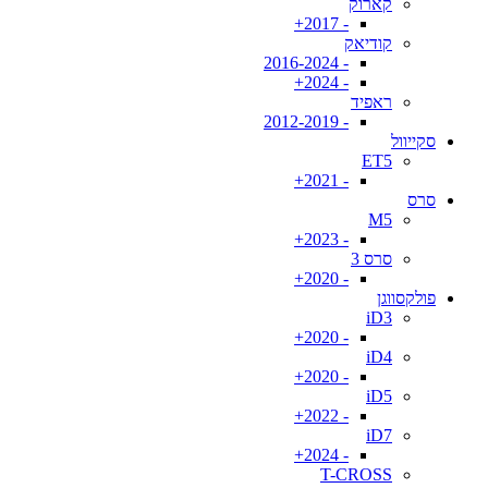
קארוק
- 2017+
קודיאק
- 2016-2024
- 2024+
ראפיד
- 2012-2019
סקייוול
ET5
- 2021+
סרס
M5
- 2023+
סרס 3
- 2020+
פולקסווגן
iD3
- 2020+
iD4
- 2020+
iD5
- 2022+
iD7
- 2024+
T-CROSS