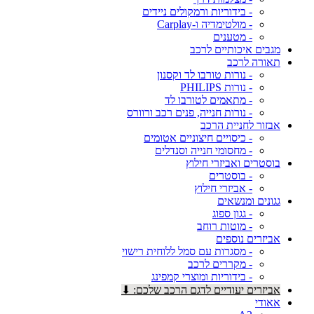
- בידוריות ורמקולים ניידים
- מולטימדיה ו-Carplay
- מטענים
מגבים איכותיים לרכב
תאורה לרכב
- נורות טורבו לד וקסנון
- נורות PHILIPS
- מתאמים לטורבו לד
- נורות חנייה, פנים רכב ורוורס
אבזור לחניית הרכב
- כיסויים חיצוניים אטומים
- מחסומי חנייה וסנדלים
בוסטרים ואביזרי חילוץ
- בוסטרים
- אביזרי חילוץ
גגונים ומנשאים
- גגון ספוג
- מוטות רוחב
אביזרים נוספים
- מסגרות עם סמל ללוחית רישוי
- מקררים לרכב
- בידוריות ומוצרי קמפינג
אביזרים יעודיים לדגם הרכב שלכם: ⬇
אאודי