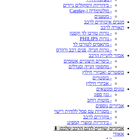
- בידוריות ורמקולים ניידים
- מולטימדיה ו-Carplay
- מטענים
מגבים איכותיים לרכב
תאורה לרכב
- נורות טורבו לד וקסנון
- נורות PHILIPS
- מתאמים לטורבו לד
- נורות חנייה, פנים רכב ורוורס
אבזור לחניית הרכב
- כיסויים חיצוניים אטומים
- מחסומי חנייה וסנדלים
בוסטרים ואביזרי חילוץ
- בוסטרים
- אביזרי חילוץ
גגונים ומנשאים
- גגון ספוג
- מוטות רוחב
אביזרים נוספים
- מסגרות עם סמל ללוחית רישוי
- מקררים לרכב
- בידוריות ומוצרי קמפינג
אביזרים יעודיים לדגם הרכב שלכם: ⬇
אאודי