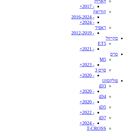
קארוק
- 2017+
קודיאק
- 2016-2024
- 2024+
ראפיד
- 2012-2019
סקייוול
ET5
- 2021+
סרס
M5
- 2023+
סרס 3
- 2020+
פולקסווגן
iD3
- 2020+
iD4
- 2020+
iD5
- 2022+
iD7
- 2024+
T-CROSS