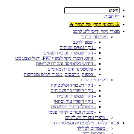
דף הבית
⛱ מבצעי הקיץ של תמיר 🔥
מוצרי ניקוי ודיטיילינג לרכב
ניקוי חוץ הרכב
- שמפו לרכב
- ניקוי גנטים וצמיגים
- ניקוי שמשות, זכוכית ופנסים
- ווקס, חומרי ניקוי לציפוי PPF, וייניל וצבע מט
- חידוש פלסטיקה והסרת שריטות
- פלסטלינה והסרת מזהמים
- כפפות, מרססים, מגבות ייבוש ומברשות
ניקוי פנים הרכב
- ניקוי דשבורד ופלסטיקה
- ניקוי ריפודי בד ושטיחים
- ניקוי שמשות וזכוכית
- ניקוי ריפודי עור וסקאי
- מנטרלי ריחות ומבשמים
- מגבות ועזרים לניקוי פנימי
- מוצרי עבודה משלימים
אביזרי סלולר, מולטימדיה ומצלמות דרך
- מעמדים לסלולר
- מצלמות דרך