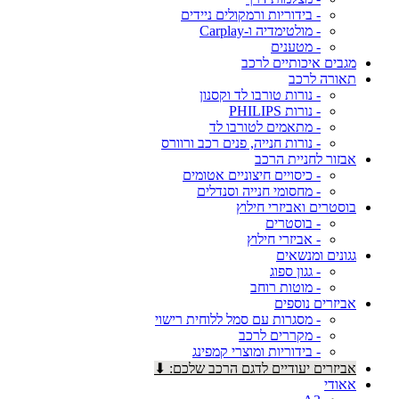
- בידוריות ורמקולים ניידים
- מולטימדיה ו-Carplay
- מטענים
מגבים איכותיים לרכב
תאורה לרכב
- נורות טורבו לד וקסנון
- נורות PHILIPS
- מתאמים לטורבו לד
- נורות חנייה, פנים רכב ורוורס
אבזור לחניית הרכב
- כיסויים חיצוניים אטומים
- מחסומי חנייה וסנדלים
בוסטרים ואביזרי חילוץ
- בוסטרים
- אביזרי חילוץ
גגונים ומנשאים
- גגון ספוג
- מוטות רוחב
אביזרים נוספים
- מסגרות עם סמל ללוחית רישוי
- מקררים לרכב
- בידוריות ומוצרי קמפינג
אביזרים יעודיים לדגם הרכב שלכם: ⬇
אאודי