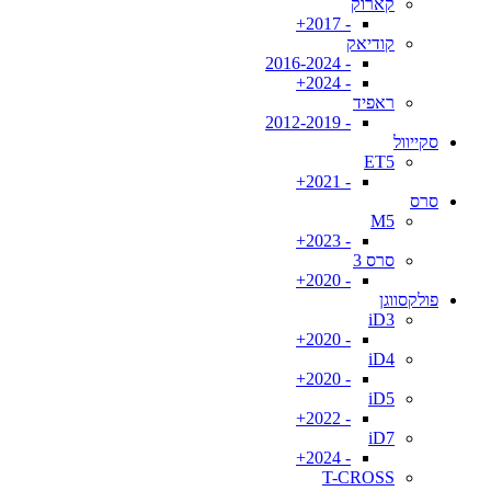
קארוק
- 2017+
קודיאק
- 2016-2024
- 2024+
ראפיד
- 2012-2019
סקייוול
ET5
- 2021+
סרס
M5
- 2023+
סרס 3
- 2020+
פולקסווגן
iD3
- 2020+
iD4
- 2020+
iD5
- 2022+
iD7
- 2024+
T-CROSS