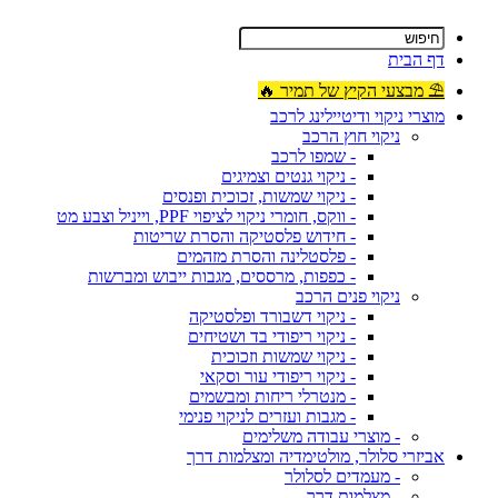
דף הבית
⛱ מבצעי הקיץ של תמיר 🔥
מוצרי ניקוי ודיטיילינג לרכב
ניקוי חוץ הרכב
- שמפו לרכב
- ניקוי גנטים וצמיגים
- ניקוי שמשות, זכוכית ופנסים
- ווקס, חומרי ניקוי לציפוי PPF, וייניל וצבע מט
- חידוש פלסטיקה והסרת שריטות
- פלסטלינה והסרת מזהמים
- כפפות, מרססים, מגבות ייבוש ומברשות
ניקוי פנים הרכב
- ניקוי דשבורד ופלסטיקה
- ניקוי ריפודי בד ושטיחים
- ניקוי שמשות וזכוכית
- ניקוי ריפודי עור וסקאי
- מנטרלי ריחות ומבשמים
- מגבות ועזרים לניקוי פנימי
- מוצרי עבודה משלימים
אביזרי סלולר, מולטימדיה ומצלמות דרך
- מעמדים לסלולר
- מצלמות דרך