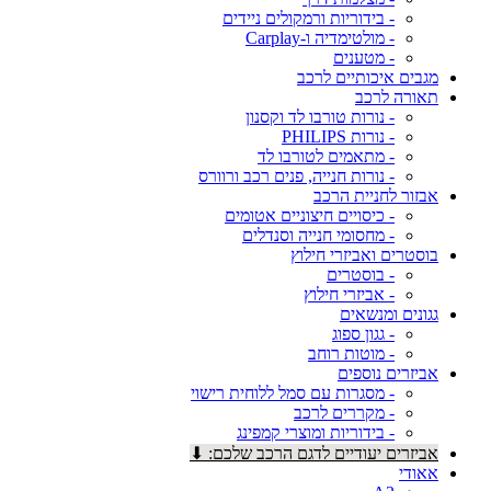
- בידוריות ורמקולים ניידים
- מולטימדיה ו-Carplay
- מטענים
מגבים איכותיים לרכב
תאורה לרכב
- נורות טורבו לד וקסנון
- נורות PHILIPS
- מתאמים לטורבו לד
- נורות חנייה, פנים רכב ורוורס
אבזור לחניית הרכב
- כיסויים חיצוניים אטומים
- מחסומי חנייה וסנדלים
בוסטרים ואביזרי חילוץ
- בוסטרים
- אביזרי חילוץ
גגונים ומנשאים
- גגון ספוג
- מוטות רוחב
אביזרים נוספים
- מסגרות עם סמל ללוחית רישוי
- מקררים לרכב
- בידוריות ומוצרי קמפינג
אביזרים יעודיים לדגם הרכב שלכם: ⬇
אאודי