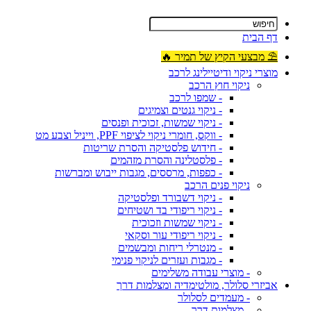
דף הבית
⛱ מבצעי הקיץ של תמיר 🔥
מוצרי ניקוי ודיטיילינג לרכב
ניקוי חוץ הרכב
- שמפו לרכב
- ניקוי גנטים וצמיגים
- ניקוי שמשות, זכוכית ופנסים
- ווקס, חומרי ניקוי לציפוי PPF, וייניל וצבע מט
- חידוש פלסטיקה והסרת שריטות
- פלסטלינה והסרת מזהמים
- כפפות, מרססים, מגבות ייבוש ומברשות
ניקוי פנים הרכב
- ניקוי דשבורד ופלסטיקה
- ניקוי ריפודי בד ושטיחים
- ניקוי שמשות וזכוכית
- ניקוי ריפודי עור וסקאי
- מנטרלי ריחות ומבשמים
- מגבות ועזרים לניקוי פנימי
- מוצרי עבודה משלימים
אביזרי סלולר, מולטימדיה ומצלמות דרך
- מעמדים לסלולר
- מצלמות דרך