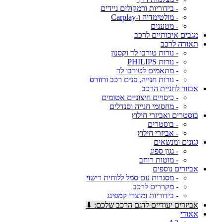
- בידוריות ורמקולים ניידים
- מולטימדיה ו-Carplay
- מטענים
מגבים איכותיים לרכב
תאורה לרכב
- נורות טורבו לד וקסנון
- נורות PHILIPS
- מתאמים לטורבו לד
- נורות חנייה, פנים רכב ורוורס
אבזור לחניית הרכב
- כיסויים חיצוניים אטומים
- מחסומי חנייה וסנדלים
בוסטרים ואביזרי חילוץ
- בוסטרים
- אביזרי חילוץ
גגונים ומנשאים
- גגון ספוג
- מוטות רוחב
אביזרים נוספים
- מסגרות עם סמל ללוחית רישוי
- מקררים לרכב
- בידוריות ומוצרי קמפינג
אביזרים יעודיים לדגם הרכב שלכם: ⬇
אאודי