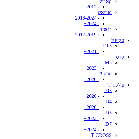
קארוק
- 2017+
קודיאק
- 2016-2024
- 2024+
ראפיד
- 2012-2019
סקייוול
ET5
- 2021+
סרס
M5
- 2023+
סרס 3
- 2020+
פולקסווגן
iD3
- 2020+
iD4
- 2020+
iD5
- 2022+
iD7
- 2024+
T-CROSS