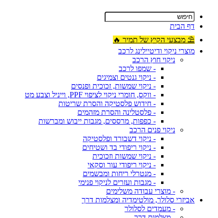
דף הבית
⛱ מבצעי הקיץ של תמיר 🔥
מוצרי ניקוי ודיטיילינג לרכב
ניקוי חוץ הרכב
- שמפו לרכב
- ניקוי גנטים וצמיגים
- ניקוי שמשות, זכוכית ופנסים
- ווקס, חומרי ניקוי לציפוי PPF, וייניל וצבע מט
- חידוש פלסטיקה והסרת שריטות
- פלסטלינה והסרת מזהמים
- כפפות, מרססים, מגבות ייבוש ומברשות
ניקוי פנים הרכב
- ניקוי דשבורד ופלסטיקה
- ניקוי ריפודי בד ושטיחים
- ניקוי שמשות וזכוכית
- ניקוי ריפודי עור וסקאי
- מנטרלי ריחות ומבשמים
- מגבות ועזרים לניקוי פנימי
- מוצרי עבודה משלימים
אביזרי סלולר, מולטימדיה ומצלמות דרך
- מעמדים לסלולר
- מצלמות דרך