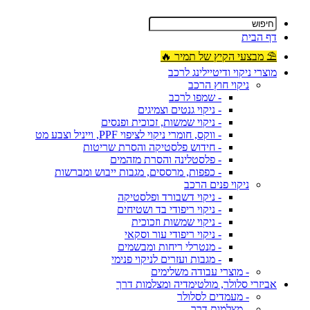
דף הבית
⛱ מבצעי הקיץ של תמיר 🔥
מוצרי ניקוי ודיטיילינג לרכב
ניקוי חוץ הרכב
- שמפו לרכב
- ניקוי גנטים וצמיגים
- ניקוי שמשות, זכוכית ופנסים
- ווקס, חומרי ניקוי לציפוי PPF, וייניל וצבע מט
- חידוש פלסטיקה והסרת שריטות
- פלסטלינה והסרת מזהמים
- כפפות, מרססים, מגבות ייבוש ומברשות
ניקוי פנים הרכב
- ניקוי דשבורד ופלסטיקה
- ניקוי ריפודי בד ושטיחים
- ניקוי שמשות וזכוכית
- ניקוי ריפודי עור וסקאי
- מנטרלי ריחות ומבשמים
- מגבות ועזרים לניקוי פנימי
- מוצרי עבודה משלימים
אביזרי סלולר, מולטימדיה ומצלמות דרך
- מעמדים לסלולר
- מצלמות דרך