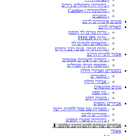
- בידוריות ורמקולים ניידים
- מולטימדיה ו-Carplay
- מטענים
מגבים איכותיים לרכב
תאורה לרכב
- נורות טורבו לד וקסנון
- נורות PHILIPS
- מתאמים לטורבו לד
- נורות חנייה, פנים רכב ורוורס
אבזור לחניית הרכב
- כיסויים חיצוניים אטומים
- מחסומי חנייה וסנדלים
בוסטרים ואביזרי חילוץ
- בוסטרים
- אביזרי חילוץ
גגונים ומנשאים
- גגון ספוג
- מוטות רוחב
אביזרים נוספים
- מסגרות עם סמל ללוחית רישוי
- מקררים לרכב
- בידוריות ומוצרי קמפינג
אביזרים יעודיים לדגם הרכב שלכם: ⬇
אאודי