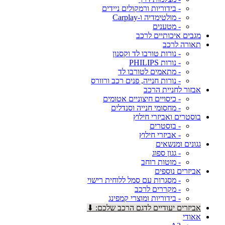
- בידוריות ורמקולים ניידים
- מולטימדיה ו-Carplay
- מטענים
מגבים איכותיים לרכב
תאורה לרכב
- נורות טורבו לד וקסנון
- נורות PHILIPS
- מתאמים לטורבו לד
- נורות חנייה, פנים רכב ורוורס
אבזור לחניית הרכב
- כיסויים חיצוניים אטומים
- מחסומי חנייה וסנדלים
בוסטרים ואביזרי חילוץ
- בוסטרים
- אביזרי חילוץ
גגונים ומנשאים
- גגון ספוג
- מוטות רוחב
אביזרים נוספים
- מסגרות עם סמל ללוחית רישוי
- מקררים לרכב
- בידוריות ומוצרי קמפינג
אביזרים יעודיים לדגם הרכב שלכם: ⬇
אאודי