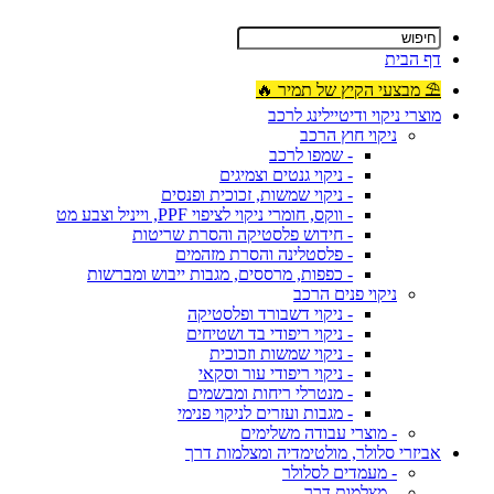
דף הבית
⛱ מבצעי הקיץ של תמיר 🔥
מוצרי ניקוי ודיטיילינג לרכב
ניקוי חוץ הרכב
- שמפו לרכב
- ניקוי גנטים וצמיגים
- ניקוי שמשות, זכוכית ופנסים
- ווקס, חומרי ניקוי לציפוי PPF, וייניל וצבע מט
- חידוש פלסטיקה והסרת שריטות
- פלסטלינה והסרת מזהמים
- כפפות, מרססים, מגבות ייבוש ומברשות
ניקוי פנים הרכב
- ניקוי דשבורד ופלסטיקה
- ניקוי ריפודי בד ושטיחים
- ניקוי שמשות וזכוכית
- ניקוי ריפודי עור וסקאי
- מנטרלי ריחות ומבשמים
- מגבות ועזרים לניקוי פנימי
- מוצרי עבודה משלימים
אביזרי סלולר, מולטימדיה ומצלמות דרך
- מעמדים לסלולר
- מצלמות דרך