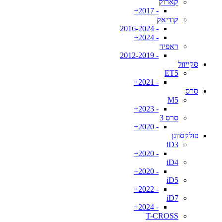
קארוק
- 2017+
קודיאק
- 2016-2024
- 2024+
ראפיד
- 2012-2019
סקייוול
ET5
- 2021+
סרס
M5
- 2023+
סרס 3
- 2020+
פולקסווגן
iD3
- 2020+
iD4
- 2020+
iD5
- 2022+
iD7
- 2024+
T-CROSS