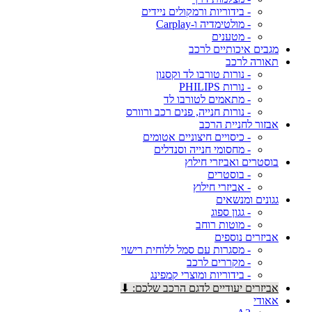
- בידוריות ורמקולים ניידים
- מולטימדיה ו-Carplay
- מטענים
מגבים איכותיים לרכב
תאורה לרכב
- נורות טורבו לד וקסנון
- נורות PHILIPS
- מתאמים לטורבו לד
- נורות חנייה, פנים רכב ורוורס
אבזור לחניית הרכב
- כיסויים חיצוניים אטומים
- מחסומי חנייה וסנדלים
בוסטרים ואביזרי חילוץ
- בוסטרים
- אביזרי חילוץ
גגונים ומנשאים
- גגון ספוג
- מוטות רוחב
אביזרים נוספים
- מסגרות עם סמל ללוחית רישוי
- מקררים לרכב
- בידוריות ומוצרי קמפינג
אביזרים יעודיים לדגם הרכב שלכם: ⬇
אאודי