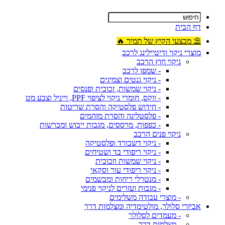
דף הבית
⛱ מבצעי הקיץ של תמיר 🔥
מוצרי ניקוי ודיטיילינג לרכב
ניקוי חוץ הרכב
- שמפו לרכב
- ניקוי גנטים וצמיגים
- ניקוי שמשות, זכוכית ופנסים
- ווקס, חומרי ניקוי לציפוי PPF, וייניל וצבע מט
- חידוש פלסטיקה והסרת שריטות
- פלסטלינה והסרת מזהמים
- כפפות, מרססים, מגבות ייבוש ומברשות
ניקוי פנים הרכב
- ניקוי דשבורד ופלסטיקה
- ניקוי ריפודי בד ושטיחים
- ניקוי שמשות וזכוכית
- ניקוי ריפודי עור וסקאי
- מנטרלי ריחות ומבשמים
- מגבות ועזרים לניקוי פנימי
- מוצרי עבודה משלימים
אביזרי סלולר, מולטימדיה ומצלמות דרך
- מעמדים לסלולר
- מצלמות דרך