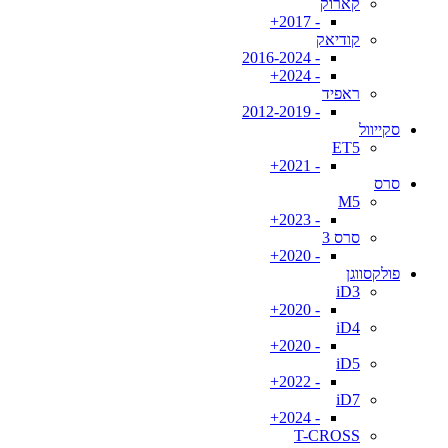
קארוק
- 2017+
קודיאק
- 2016-2024
- 2024+
ראפיד
- 2012-2019
סקייוול
ET5
- 2021+
סרס
M5
- 2023+
סרס 3
- 2020+
פולקסווגן
iD3
- 2020+
iD4
- 2020+
iD5
- 2022+
iD7
- 2024+
T-CROSS