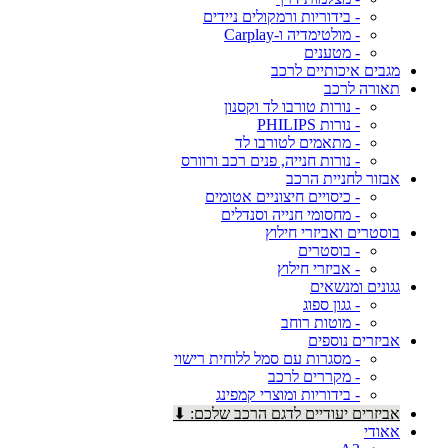
- בידוריות ורמקולים ניידים
- מולטימדיה ו-Carplay
- מטענים
מגבים איכותיים לרכב
תאורה לרכב
- נורות טורבו לד וקסנון
- נורות PHILIPS
- מתאמים לטורבו לד
- נורות חנייה, פנים רכב ורוורס
אבזור לחניית הרכב
- כיסויים חיצוניים אטומים
- מחסומי חנייה וסנדלים
בוסטרים ואביזרי חילוץ
- בוסטרים
- אביזרי חילוץ
גגונים ומנשאים
- גגון ספוג
- מוטות רוחב
אביזרים נוספים
- מסגרות עם סמל ללוחית רישוי
- מקררים לרכב
- בידוריות ומוצרי קמפינג
אביזרים יעודיים לדגם הרכב שלכם: ⬇
אאודי