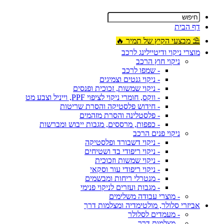
דף הבית
⛱ מבצעי הקיץ של תמיר 🔥
מוצרי ניקוי ודיטיילינג לרכב
ניקוי חוץ הרכב
- שמפו לרכב
- ניקוי גנטים וצמיגים
- ניקוי שמשות, זכוכית ופנסים
- ווקס, חומרי ניקוי לציפוי PPF, וייניל וצבע מט
- חידוש פלסטיקה והסרת שריטות
- פלסטלינה והסרת מזהמים
- כפפות, מרססים, מגבות ייבוש ומברשות
ניקוי פנים הרכב
- ניקוי דשבורד ופלסטיקה
- ניקוי ריפודי בד ושטיחים
- ניקוי שמשות וזכוכית
- ניקוי ריפודי עור וסקאי
- מנטרלי ריחות ומבשמים
- מגבות ועזרים לניקוי פנימי
- מוצרי עבודה משלימים
אביזרי סלולר, מולטימדיה ומצלמות דרך
- מעמדים לסלולר
- מצלמות דרך