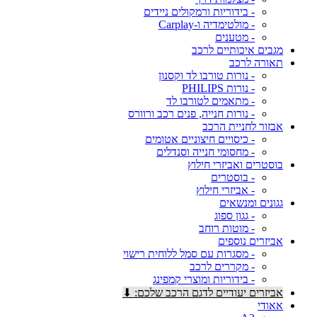
- בידוריות ורמקולים ניידים
- מולטימדיה ו-Carplay
- מטענים
מגבים איכותיים לרכב
תאורה לרכב
- נורות טורבו לד וקסנון
- נורות PHILIPS
- מתאמים לטורבו לד
- נורות חנייה, פנים רכב ורוורס
אבזור לחניית הרכב
- כיסויים חיצוניים אטומים
- מחסומי חנייה וסנדלים
בוסטרים ואביזרי חילוץ
- בוסטרים
- אביזרי חילוץ
גגונים ומנשאים
- גגון ספוג
- מוטות רוחב
אביזרים נוספים
- מסגרות עם סמל ללוחית רישוי
- מקררים לרכב
- בידוריות ומוצרי קמפינג
אביזרים יעודיים לדגם הרכב שלכם: ⬇
אאודי