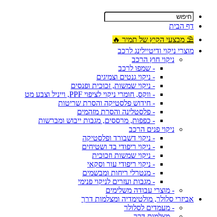
דף הבית
⛱ מבצעי הקיץ של תמיר 🔥
מוצרי ניקוי ודיטיילינג לרכב
ניקוי חוץ הרכב
- שמפו לרכב
- ניקוי גנטים וצמיגים
- ניקוי שמשות, זכוכית ופנסים
- ווקס, חומרי ניקוי לציפוי PPF, וייניל וצבע מט
- חידוש פלסטיקה והסרת שריטות
- פלסטלינה והסרת מזהמים
- כפפות, מרססים, מגבות ייבוש ומברשות
ניקוי פנים הרכב
- ניקוי דשבורד ופלסטיקה
- ניקוי ריפודי בד ושטיחים
- ניקוי שמשות וזכוכית
- ניקוי ריפודי עור וסקאי
- מנטרלי ריחות ומבשמים
- מגבות ועזרים לניקוי פנימי
- מוצרי עבודה משלימים
אביזרי סלולר, מולטימדיה ומצלמות דרך
- מעמדים לסלולר
- מצלמות דרך