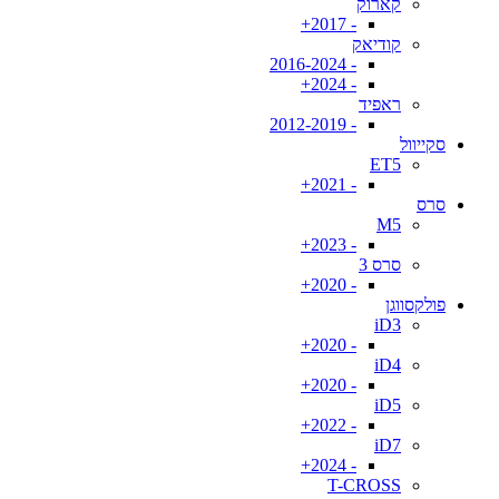
קארוק
- 2017+
קודיאק
- 2016-2024
- 2024+
ראפיד
- 2012-2019
סקייוול
ET5
- 2021+
סרס
M5
- 2023+
סרס 3
- 2020+
פולקסווגן
iD3
- 2020+
iD4
- 2020+
iD5
- 2022+
iD7
- 2024+
T-CROSS