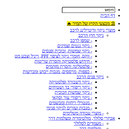
דף הבית
⛱ מבצעי הקיץ של תמיר 🔥
מוצרי ניקוי ודיטיילינג לרכב
ניקוי חוץ הרכב
- שמפו לרכב
- ניקוי גנטים וצמיגים
- ניקוי שמשות, זכוכית ופנסים
- ווקס, חומרי ניקוי לציפוי PPF, וייניל וצבע מט
- חידוש פלסטיקה והסרת שריטות
- פלסטלינה והסרת מזהמים
- כפפות, מרססים, מגבות ייבוש ומברשות
ניקוי פנים הרכב
- ניקוי דשבורד ופלסטיקה
- ניקוי ריפודי בד ושטיחים
- ניקוי שמשות וזכוכית
- ניקוי ריפודי עור וסקאי
- מנטרלי ריחות ומבשמים
- מגבות ועזרים לניקוי פנימי
- מוצרי עבודה משלימים
אביזרי סלולר, מולטימדיה ומצלמות דרך
- מעמדים לסלולר
- מצלמות דרך