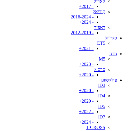
קארוק
- 2017+
קודיאק
- 2016-2024
- 2024+
ראפיד
- 2012-2019
סקייוול
ET5
- 2021+
סרס
M5
- 2023+
סרס 3
- 2020+
פולקסווגן
iD3
- 2020+
iD4
- 2020+
iD5
- 2022+
iD7
- 2024+
T-CROSS