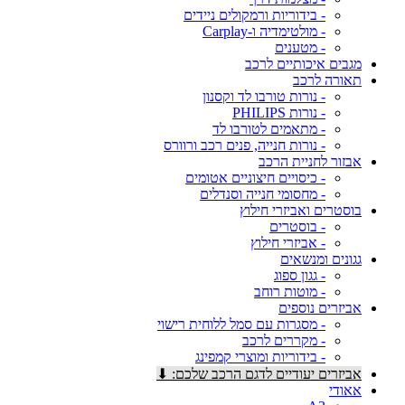
- בידוריות ורמקולים ניידים
- מולטימדיה ו-Carplay
- מטענים
מגבים איכותיים לרכב
תאורה לרכב
- נורות טורבו לד וקסנון
- נורות PHILIPS
- מתאמים לטורבו לד
- נורות חנייה, פנים רכב ורוורס
אבזור לחניית הרכב
- כיסויים חיצוניים אטומים
- מחסומי חנייה וסנדלים
בוסטרים ואביזרי חילוץ
- בוסטרים
- אביזרי חילוץ
גגונים ומנשאים
- גגון ספוג
- מוטות רוחב
אביזרים נוספים
- מסגרות עם סמל ללוחית רישוי
- מקררים לרכב
- בידוריות ומוצרי קמפינג
אביזרים יעודיים לדגם הרכב שלכם: ⬇
אאודי