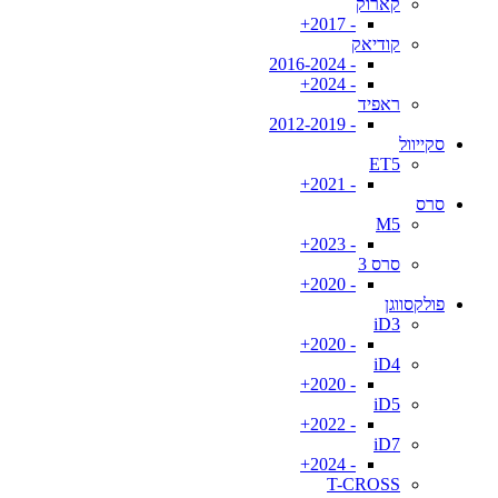
קארוק
- 2017+
קודיאק
- 2016-2024
- 2024+
ראפיד
- 2012-2019
סקייוול
ET5
- 2021+
סרס
M5
- 2023+
סרס 3
- 2020+
פולקסווגן
iD3
- 2020+
iD4
- 2020+
iD5
- 2022+
iD7
- 2024+
T-CROSS