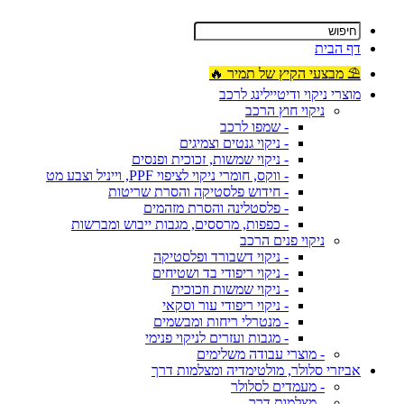
דף הבית
⛱ מבצעי הקיץ של תמיר 🔥
מוצרי ניקוי ודיטיילינג לרכב
ניקוי חוץ הרכב
- שמפו לרכב
- ניקוי גנטים וצמיגים
- ניקוי שמשות, זכוכית ופנסים
- ווקס, חומרי ניקוי לציפוי PPF, וייניל וצבע מט
- חידוש פלסטיקה והסרת שריטות
- פלסטלינה והסרת מזהמים
- כפפות, מרססים, מגבות ייבוש ומברשות
ניקוי פנים הרכב
- ניקוי דשבורד ופלסטיקה
- ניקוי ריפודי בד ושטיחים
- ניקוי שמשות וזכוכית
- ניקוי ריפודי עור וסקאי
- מנטרלי ריחות ומבשמים
- מגבות ועזרים לניקוי פנימי
- מוצרי עבודה משלימים
אביזרי סלולר, מולטימדיה ומצלמות דרך
- מעמדים לסלולר
- מצלמות דרך