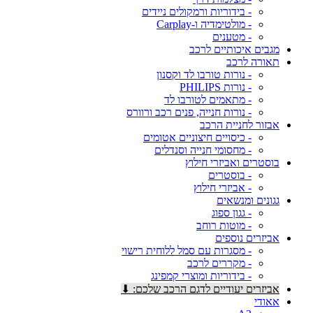
- בידוריות ורמקולים ניידים
- מולטימדיה ו-Carplay
- מטענים
מגבים איכותיים לרכב
תאורה לרכב
- נורות טורבו לד וקסנון
- נורות PHILIPS
- מתאמים לטורבו לד
- נורות חנייה, פנים רכב ורוורס
אבזור לחניית הרכב
- כיסויים חיצוניים אטומים
- מחסומי חנייה וסנדלים
בוסטרים ואביזרי חילוץ
- בוסטרים
- אביזרי חילוץ
גגונים ומנשאים
- גגון ספוג
- מוטות רוחב
אביזרים נוספים
- מסגרות עם סמל ללוחית רישוי
- מקררים לרכב
- בידוריות ומוצרי קמפינג
אביזרים יעודיים לדגם הרכב שלכם: ⬇
אאודי