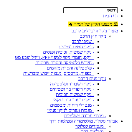
דף הבית
⛱ מבצעי הקיץ של תמיר 🔥
מוצרי ניקוי ודיטיילינג לרכב
ניקוי חוץ הרכב
- שמפו לרכב
- ניקוי גנטים וצמיגים
- ניקוי שמשות, זכוכית ופנסים
- ווקס, חומרי ניקוי לציפוי PPF, וייניל וצבע מט
- חידוש פלסטיקה והסרת שריטות
- פלסטלינה והסרת מזהמים
- כפפות, מרססים, מגבות ייבוש ומברשות
ניקוי פנים הרכב
- ניקוי דשבורד ופלסטיקה
- ניקוי ריפודי בד ושטיחים
- ניקוי שמשות וזכוכית
- ניקוי ריפודי עור וסקאי
- מנטרלי ריחות ומבשמים
- מגבות ועזרים לניקוי פנימי
- מוצרי עבודה משלימים
אביזרי סלולר, מולטימדיה ומצלמות דרך
- מעמדים לסלולר
- מצלמות דרך