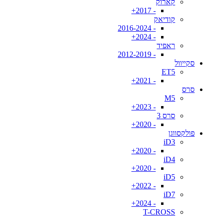
קארוק
- 2017+
קודיאק
- 2016-2024
- 2024+
ראפיד
- 2012-2019
סקייוול
ET5
- 2021+
סרס
M5
- 2023+
סרס 3
- 2020+
פולקסווגן
iD3
- 2020+
iD4
- 2020+
iD5
- 2022+
iD7
- 2024+
T-CROSS