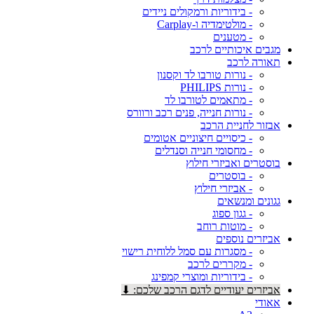
- בידוריות ורמקולים ניידים
- מולטימדיה ו-Carplay
- מטענים
מגבים איכותיים לרכב
תאורה לרכב
- נורות טורבו לד וקסנון
- נורות PHILIPS
- מתאמים לטורבו לד
- נורות חנייה, פנים רכב ורוורס
אבזור לחניית הרכב
- כיסויים חיצוניים אטומים
- מחסומי חנייה וסנדלים
בוסטרים ואביזרי חילוץ
- בוסטרים
- אביזרי חילוץ
גגונים ומנשאים
- גגון ספוג
- מוטות רוחב
אביזרים נוספים
- מסגרות עם סמל ללוחית רישוי
- מקררים לרכב
- בידוריות ומוצרי קמפינג
אביזרים יעודיים לדגם הרכב שלכם: ⬇
אאודי