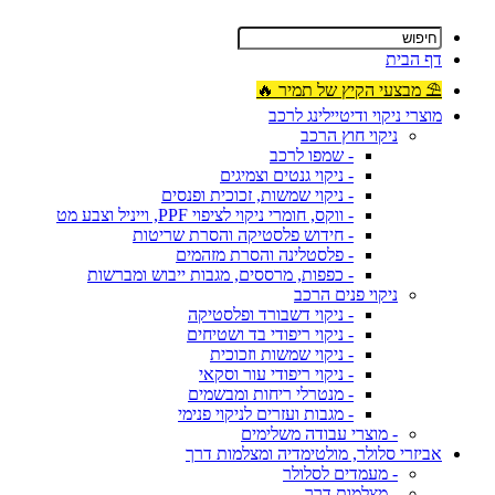
דף הבית
⛱ מבצעי הקיץ של תמיר 🔥
מוצרי ניקוי ודיטיילינג לרכב
ניקוי חוץ הרכב
- שמפו לרכב
- ניקוי גנטים וצמיגים
- ניקוי שמשות, זכוכית ופנסים
- ווקס, חומרי ניקוי לציפוי PPF, וייניל וצבע מט
- חידוש פלסטיקה והסרת שריטות
- פלסטלינה והסרת מזהמים
- כפפות, מרססים, מגבות ייבוש ומברשות
ניקוי פנים הרכב
- ניקוי דשבורד ופלסטיקה
- ניקוי ריפודי בד ושטיחים
- ניקוי שמשות וזכוכית
- ניקוי ריפודי עור וסקאי
- מנטרלי ריחות ומבשמים
- מגבות ועזרים לניקוי פנימי
- מוצרי עבודה משלימים
אביזרי סלולר, מולטימדיה ומצלמות דרך
- מעמדים לסלולר
- מצלמות דרך