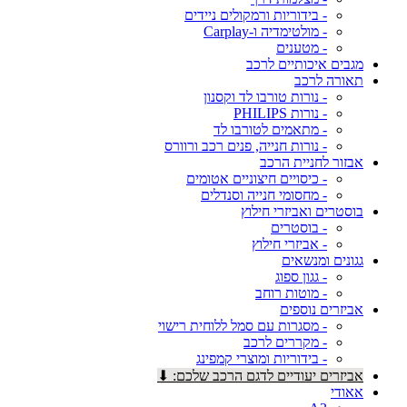
- בידוריות ורמקולים ניידים
- מולטימדיה ו-Carplay
- מטענים
מגבים איכותיים לרכב
תאורה לרכב
- נורות טורבו לד וקסנון
- נורות PHILIPS
- מתאמים לטורבו לד
- נורות חנייה, פנים רכב ורוורס
אבזור לחניית הרכב
- כיסויים חיצוניים אטומים
- מחסומי חנייה וסנדלים
בוסטרים ואביזרי חילוץ
- בוסטרים
- אביזרי חילוץ
גגונים ומנשאים
- גגון ספוג
- מוטות רוחב
אביזרים נוספים
- מסגרות עם סמל ללוחית רישוי
- מקררים לרכב
- בידוריות ומוצרי קמפינג
אביזרים יעודיים לדגם הרכב שלכם: ⬇
אאודי