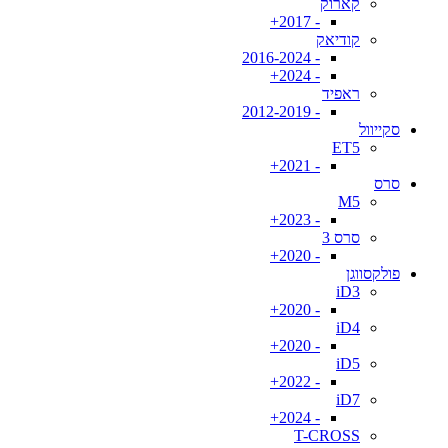
קארוק
- 2017+
קודיאק
- 2016-2024
- 2024+
ראפיד
- 2012-2019
סקייוול
ET5
- 2021+
סרס
M5
- 2023+
סרס 3
- 2020+
פולקסווגן
iD3
- 2020+
iD4
- 2020+
iD5
- 2022+
iD7
- 2024+
T-CROSS