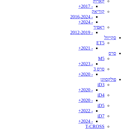
קארוק
- 2017+
קודיאק
- 2016-2024
- 2024+
ראפיד
- 2012-2019
סקייוול
ET5
- 2021+
סרס
M5
- 2023+
סרס 3
- 2020+
פולקסווגן
iD3
- 2020+
iD4
- 2020+
iD5
- 2022+
iD7
- 2024+
T-CROSS