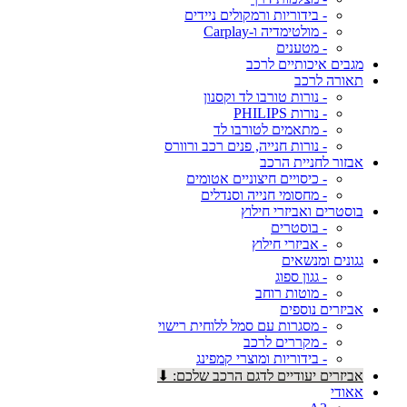
- בידוריות ורמקולים ניידים
- מולטימדיה ו-Carplay
- מטענים
מגבים איכותיים לרכב
תאורה לרכב
- נורות טורבו לד וקסנון
- נורות PHILIPS
- מתאמים לטורבו לד
- נורות חנייה, פנים רכב ורוורס
אבזור לחניית הרכב
- כיסויים חיצוניים אטומים
- מחסומי חנייה וסנדלים
בוסטרים ואביזרי חילוץ
- בוסטרים
- אביזרי חילוץ
גגונים ומנשאים
- גגון ספוג
- מוטות רוחב
אביזרים נוספים
- מסגרות עם סמל ללוחית רישוי
- מקררים לרכב
- בידוריות ומוצרי קמפינג
אביזרים יעודיים לדגם הרכב שלכם: ⬇
אאודי