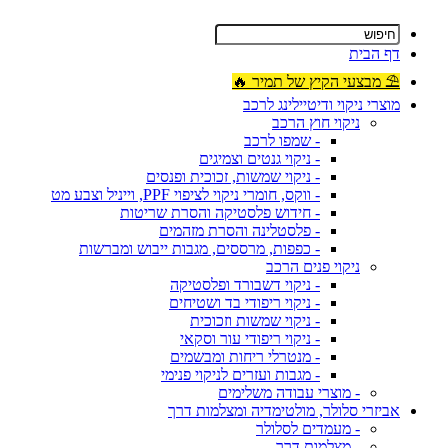
דף הבית
⛱ מבצעי הקיץ של תמיר 🔥
מוצרי ניקוי ודיטיילינג לרכב
ניקוי חוץ הרכב
- שמפו לרכב
- ניקוי גנטים וצמיגים
- ניקוי שמשות, זכוכית ופנסים
- ווקס, חומרי ניקוי לציפוי PPF, וייניל וצבע מט
- חידוש פלסטיקה והסרת שריטות
- פלסטלינה והסרת מזהמים
- כפפות, מרססים, מגבות ייבוש ומברשות
ניקוי פנים הרכב
- ניקוי דשבורד ופלסטיקה
- ניקוי ריפודי בד ושטיחים
- ניקוי שמשות וזכוכית
- ניקוי ריפודי עור וסקאי
- מנטרלי ריחות ומבשמים
- מגבות ועזרים לניקוי פנימי
- מוצרי עבודה משלימים
אביזרי סלולר, מולטימדיה ומצלמות דרך
- מעמדים לסלולר
- מצלמות דרך