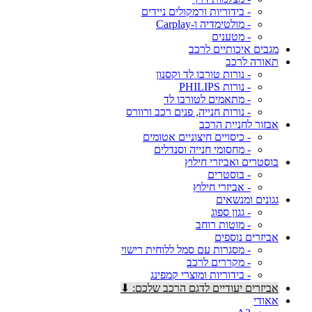
- בידוריות ורמקולים ניידים
- מולטימדיה ו-Carplay
- מטענים
מגבים איכותיים לרכב
תאורה לרכב
- נורות טורבו לד וקסנון
- נורות PHILIPS
- מתאמים לטורבו לד
- נורות חנייה, פנים רכב ורוורס
אבזור לחניית הרכב
- כיסויים חיצוניים אטומים
- מחסומי חנייה וסנדלים
בוסטרים ואביזרי חילוץ
- בוסטרים
- אביזרי חילוץ
גגונים ומנשאים
- גגון ספוג
- מוטות רוחב
אביזרים נוספים
- מסגרות עם סמל ללוחית רישוי
- מקררים לרכב
- בידוריות ומוצרי קמפינג
אביזרים יעודיים לדגם הרכב שלכם: ⬇
אאודי