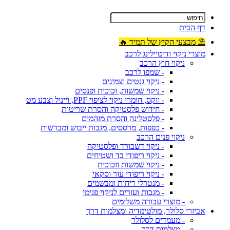
דף הבית
⛱ מבצעי הקיץ של תמיר 🔥
מוצרי ניקוי ודיטיילינג לרכב
ניקוי חוץ הרכב
- שמפו לרכב
- ניקוי גנטים וצמיגים
- ניקוי שמשות, זכוכית ופנסים
- ווקס, חומרי ניקוי לציפוי PPF, וייניל וצבע מט
- חידוש פלסטיקה והסרת שריטות
- פלסטלינה והסרת מזהמים
- כפפות, מרססים, מגבות ייבוש ומברשות
ניקוי פנים הרכב
- ניקוי דשבורד ופלסטיקה
- ניקוי ריפודי בד ושטיחים
- ניקוי שמשות וזכוכית
- ניקוי ריפודי עור וסקאי
- מנטרלי ריחות ומבשמים
- מגבות ועזרים לניקוי פנימי
- מוצרי עבודה משלימים
אביזרי סלולר, מולטימדיה ומצלמות דרך
- מעמדים לסלולר
- מצלמות דרך