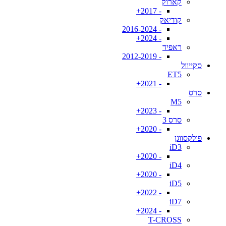
קארוק
- 2017+
קודיאק
- 2016-2024
- 2024+
ראפיד
- 2012-2019
סקייוול
ET5
- 2021+
סרס
M5
- 2023+
סרס 3
- 2020+
פולקסווגן
iD3
- 2020+
iD4
- 2020+
iD5
- 2022+
iD7
- 2024+
T-CROSS