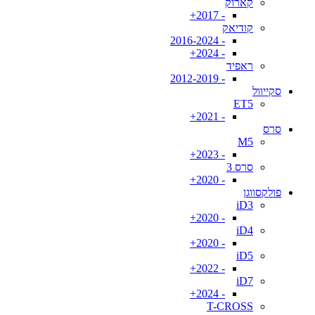
קארוק
- 2017+
קודיאק
- 2016-2024
- 2024+
ראפיד
- 2012-2019
סקייוול
ET5
- 2021+
סרס
M5
- 2023+
סרס 3
- 2020+
פולקסווגן
iD3
- 2020+
iD4
- 2020+
iD5
- 2022+
iD7
- 2024+
T-CROSS