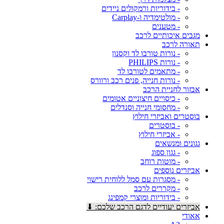
- בידוריות ורמקולים ניידים
- מולטימדיה ו-Carplay
- מטענים
מגבים איכותיים לרכב
תאורה לרכב
- נורות טורבו לד וקסנון
- נורות PHILIPS
- מתאמים לטורבו לד
- נורות חנייה, פנים רכב ורוורס
אבזור לחניית הרכב
- כיסויים חיצוניים אטומים
- מחסומי חנייה וסנדלים
בוסטרים ואביזרי חילוץ
- בוסטרים
- אביזרי חילוץ
גגונים ומנשאים
- גגון ספוג
- מוטות רוחב
אביזרים נוספים
- מסגרות עם סמל ללוחית רישוי
- מקררים לרכב
- בידוריות ומוצרי קמפינג
אביזרים יעודיים לדגם הרכב שלכם: ⬇
אאודי