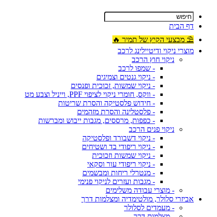
דף הבית
⛱ מבצעי הקיץ של תמיר 🔥
מוצרי ניקוי ודיטיילינג לרכב
ניקוי חוץ הרכב
- שמפו לרכב
- ניקוי גנטים וצמיגים
- ניקוי שמשות, זכוכית ופנסים
- ווקס, חומרי ניקוי לציפוי PPF, וייניל וצבע מט
- חידוש פלסטיקה והסרת שריטות
- פלסטלינה והסרת מזהמים
- כפפות, מרססים, מגבות ייבוש ומברשות
ניקוי פנים הרכב
- ניקוי דשבורד ופלסטיקה
- ניקוי ריפודי בד ושטיחים
- ניקוי שמשות וזכוכית
- ניקוי ריפודי עור וסקאי
- מנטרלי ריחות ומבשמים
- מגבות ועזרים לניקוי פנימי
- מוצרי עבודה משלימים
אביזרי סלולר, מולטימדיה ומצלמות דרך
- מעמדים לסלולר
- מצלמות דרך