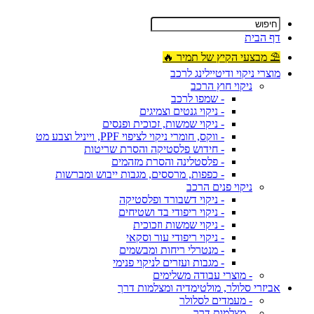
דף הבית
⛱ מבצעי הקיץ של תמיר 🔥
מוצרי ניקוי ודיטיילינג לרכב
ניקוי חוץ הרכב
- שמפו לרכב
- ניקוי גנטים וצמיגים
- ניקוי שמשות, זכוכית ופנסים
- ווקס, חומרי ניקוי לציפוי PPF, וייניל וצבע מט
- חידוש פלסטיקה והסרת שריטות
- פלסטלינה והסרת מזהמים
- כפפות, מרססים, מגבות ייבוש ומברשות
ניקוי פנים הרכב
- ניקוי דשבורד ופלסטיקה
- ניקוי ריפודי בד ושטיחים
- ניקוי שמשות וזכוכית
- ניקוי ריפודי עור וסקאי
- מנטרלי ריחות ומבשמים
- מגבות ועזרים לניקוי פנימי
- מוצרי עבודה משלימים
אביזרי סלולר, מולטימדיה ומצלמות דרך
- מעמדים לסלולר
- מצלמות דרך