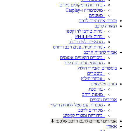
- בידוריות ורמקולים ניידים
- מולטימדיה ו-Carplay
- מטענים
מגבים איכותיים לרכב
תאורה לרכב
- נורות טורבו לד וקסנון
- נורות PHILIPS
- מתאמים לטורבו לד
- נורות חנייה, פנים רכב ורוורס
אבזור לחניית הרכב
- כיסויים חיצוניים אטומים
- מחסומי חנייה וסנדלים
בוסטרים ואביזרי חילוץ
- בוסטרים
- אביזרי חילוץ
גגונים ומנשאים
- גגון ספוג
- מוטות רוחב
אביזרים נוספים
- מסגרות עם סמל ללוחית רישוי
- מקררים לרכב
- בידוריות ומוצרי קמפינג
אביזרים יעודיים לדגם הרכב שלכם: ⬇
אאודי