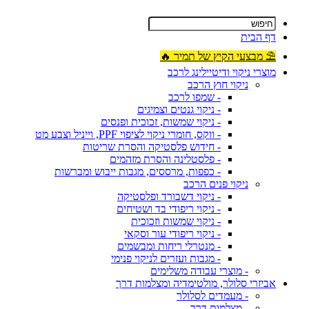
דף הבית
⛱ מבצעי הקיץ של תמיר 🔥
מוצרי ניקוי ודיטיילינג לרכב
ניקוי חוץ הרכב
- שמפו לרכב
- ניקוי גנטים וצמיגים
- ניקוי שמשות, זכוכית ופנסים
- ווקס, חומרי ניקוי לציפוי PPF, וייניל וצבע מט
- חידוש פלסטיקה והסרת שריטות
- פלסטלינה והסרת מזהמים
- כפפות, מרססים, מגבות ייבוש ומברשות
ניקוי פנים הרכב
- ניקוי דשבורד ופלסטיקה
- ניקוי ריפודי בד ושטיחים
- ניקוי שמשות וזכוכית
- ניקוי ריפודי עור וסקאי
- מנטרלי ריחות ומבשמים
- מגבות ועזרים לניקוי פנימי
- מוצרי עבודה משלימים
אביזרי סלולר, מולטימדיה ומצלמות דרך
- מעמדים לסלולר
- מצלמות דרך