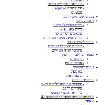
- בידוריות ורמקולים ניידים
- מולטימדיה ו-Carplay
- מטענים
מגבים איכותיים לרכב
תאורה לרכב
- נורות טורבו לד וקסנון
- נורות PHILIPS
- מתאמים לטורבו לד
- נורות חנייה, פנים רכב ורוורס
אבזור לחניית הרכב
- כיסויים חיצוניים אטומים
- מחסומי חנייה וסנדלים
בוסטרים ואביזרי חילוץ
- בוסטרים
- אביזרי חילוץ
גגונים ומנשאים
- גגון ספוג
- מוטות רוחב
אביזרים נוספים
- מסגרות עם סמל ללוחית רישוי
- מקררים לרכב
- בידוריות ומוצרי קמפינג
אביזרים יעודיים לדגם הרכב שלכם: ⬇
אאודי