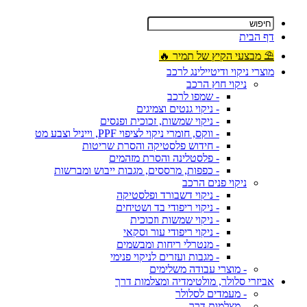
דף הבית
⛱ מבצעי הקיץ של תמיר 🔥
מוצרי ניקוי ודיטיילינג לרכב
ניקוי חוץ הרכב
- שמפו לרכב
- ניקוי גנטים וצמיגים
- ניקוי שמשות, זכוכית ופנסים
- ווקס, חומרי ניקוי לציפוי PPF, וייניל וצבע מט
- חידוש פלסטיקה והסרת שריטות
- פלסטלינה והסרת מזהמים
- כפפות, מרססים, מגבות ייבוש ומברשות
ניקוי פנים הרכב
- ניקוי דשבורד ופלסטיקה
- ניקוי ריפודי בד ושטיחים
- ניקוי שמשות וזכוכית
- ניקוי ריפודי עור וסקאי
- מנטרלי ריחות ומבשמים
- מגבות ועזרים לניקוי פנימי
- מוצרי עבודה משלימים
אביזרי סלולר, מולטימדיה ומצלמות דרך
- מעמדים לסלולר
- מצלמות דרך