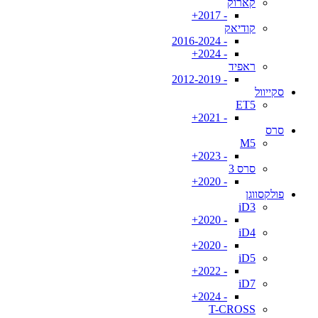
קארוק
- 2017+
קודיאק
- 2016-2024
- 2024+
ראפיד
- 2012-2019
סקייוול
ET5
- 2021+
סרס
M5
- 2023+
סרס 3
- 2020+
פולקסווגן
iD3
- 2020+
iD4
- 2020+
iD5
- 2022+
iD7
- 2024+
T-CROSS