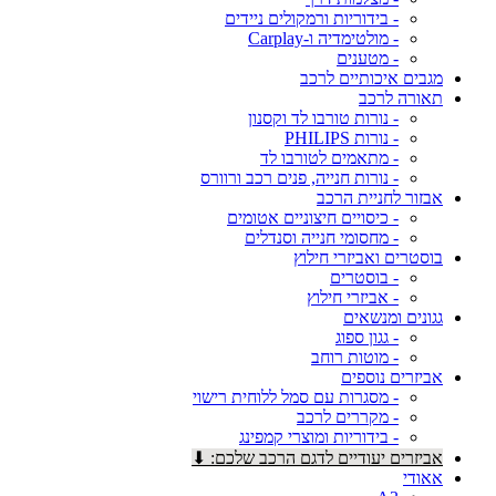
- בידוריות ורמקולים ניידים
- מולטימדיה ו-Carplay
- מטענים
מגבים איכותיים לרכב
תאורה לרכב
- נורות טורבו לד וקסנון
- נורות PHILIPS
- מתאמים לטורבו לד
- נורות חנייה, פנים רכב ורוורס
אבזור לחניית הרכב
- כיסויים חיצוניים אטומים
- מחסומי חנייה וסנדלים
בוסטרים ואביזרי חילוץ
- בוסטרים
- אביזרי חילוץ
גגונים ומנשאים
- גגון ספוג
- מוטות רוחב
אביזרים נוספים
- מסגרות עם סמל ללוחית רישוי
- מקררים לרכב
- בידוריות ומוצרי קמפינג
אביזרים יעודיים לדגם הרכב שלכם: ⬇
אאודי