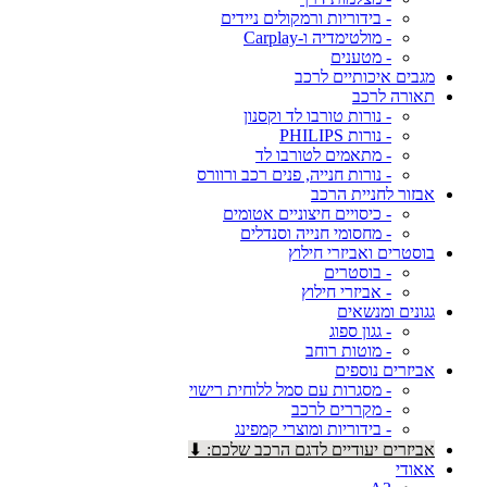
- בידוריות ורמקולים ניידים
- מולטימדיה ו-Carplay
- מטענים
מגבים איכותיים לרכב
תאורה לרכב
- נורות טורבו לד וקסנון
- נורות PHILIPS
- מתאמים לטורבו לד
- נורות חנייה, פנים רכב ורוורס
אבזור לחניית הרכב
- כיסויים חיצוניים אטומים
- מחסומי חנייה וסנדלים
בוסטרים ואביזרי חילוץ
- בוסטרים
- אביזרי חילוץ
גגונים ומנשאים
- גגון ספוג
- מוטות רוחב
אביזרים נוספים
- מסגרות עם סמל ללוחית רישוי
- מקררים לרכב
- בידוריות ומוצרי קמפינג
אביזרים יעודיים לדגם הרכב שלכם: ⬇
אאודי