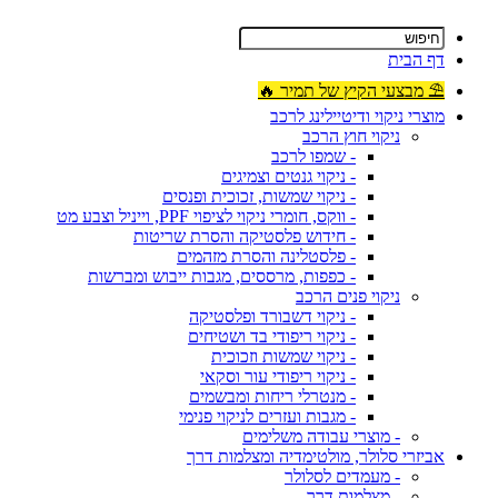
דף הבית
⛱ מבצעי הקיץ של תמיר 🔥
מוצרי ניקוי ודיטיילינג לרכב
ניקוי חוץ הרכב
- שמפו לרכב
- ניקוי גנטים וצמיגים
- ניקוי שמשות, זכוכית ופנסים
- ווקס, חומרי ניקוי לציפוי PPF, וייניל וצבע מט
- חידוש פלסטיקה והסרת שריטות
- פלסטלינה והסרת מזהמים
- כפפות, מרססים, מגבות ייבוש ומברשות
ניקוי פנים הרכב
- ניקוי דשבורד ופלסטיקה
- ניקוי ריפודי בד ושטיחים
- ניקוי שמשות וזכוכית
- ניקוי ריפודי עור וסקאי
- מנטרלי ריחות ומבשמים
- מגבות ועזרים לניקוי פנימי
- מוצרי עבודה משלימים
אביזרי סלולר, מולטימדיה ומצלמות דרך
- מעמדים לסלולר
- מצלמות דרך