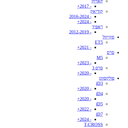
קארוק
- 2017+
קודיאק
- 2016-2024
- 2024+
ראפיד
- 2012-2019
סקייוול
ET5
- 2021+
סרס
M5
- 2023+
סרס 3
- 2020+
פולקסווגן
iD3
- 2020+
iD4
- 2020+
iD5
- 2022+
iD7
- 2024+
T-CROSS