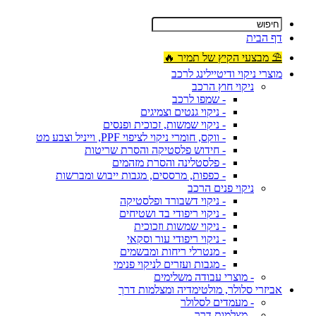
דף הבית
⛱ מבצעי הקיץ של תמיר 🔥
מוצרי ניקוי ודיטיילינג לרכב
ניקוי חוץ הרכב
- שמפו לרכב
- ניקוי גנטים וצמיגים
- ניקוי שמשות, זכוכית ופנסים
- ווקס, חומרי ניקוי לציפוי PPF, וייניל וצבע מט
- חידוש פלסטיקה והסרת שריטות
- פלסטלינה והסרת מזהמים
- כפפות, מרססים, מגבות ייבוש ומברשות
ניקוי פנים הרכב
- ניקוי דשבורד ופלסטיקה
- ניקוי ריפודי בד ושטיחים
- ניקוי שמשות וזכוכית
- ניקוי ריפודי עור וסקאי
- מנטרלי ריחות ומבשמים
- מגבות ועזרים לניקוי פנימי
- מוצרי עבודה משלימים
אביזרי סלולר, מולטימדיה ומצלמות דרך
- מעמדים לסלולר
- מצלמות דרך