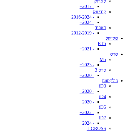
קארוק
- 2017+
קודיאק
- 2016-2024
- 2024+
ראפיד
- 2012-2019
סקייוול
ET5
- 2021+
סרס
M5
- 2023+
סרס 3
- 2020+
פולקסווגן
iD3
- 2020+
iD4
- 2020+
iD5
- 2022+
iD7
- 2024+
T-CROSS