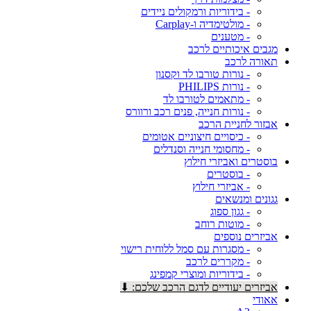
- בידוריות ורמקולים ניידים
- מולטימדיה ו-Carplay
- מטענים
מגבים איכותיים לרכב
תאורה לרכב
- נורות טורבו לד וקסנון
- נורות PHILIPS
- מתאמים לטורבו לד
- נורות חנייה, פנים רכב ורוורס
אבזור לחניית הרכב
- כיסויים חיצוניים אטומים
- מחסומי חנייה וסנדלים
בוסטרים ואביזרי חילוץ
- בוסטרים
- אביזרי חילוץ
גגונים ומנשאים
- גגון ספוג
- מוטות רוחב
אביזרים נוספים
- מסגרות עם סמל ללוחית רישוי
- מקררים לרכב
- בידוריות ומוצרי קמפינג
אביזרים יעודיים לדגם הרכב שלכם: ⬇
אאודי