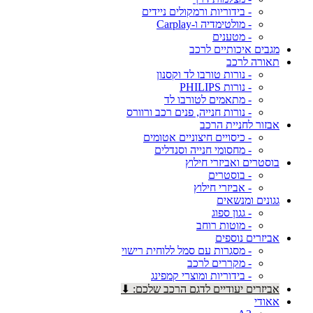
- בידוריות ורמקולים ניידים
- מולטימדיה ו-Carplay
- מטענים
מגבים איכותיים לרכב
תאורה לרכב
- נורות טורבו לד וקסנון
- נורות PHILIPS
- מתאמים לטורבו לד
- נורות חנייה, פנים רכב ורוורס
אבזור לחניית הרכב
- כיסויים חיצוניים אטומים
- מחסומי חנייה וסנדלים
בוסטרים ואביזרי חילוץ
- בוסטרים
- אביזרי חילוץ
גגונים ומנשאים
- גגון ספוג
- מוטות רוחב
אביזרים נוספים
- מסגרות עם סמל ללוחית רישוי
- מקררים לרכב
- בידוריות ומוצרי קמפינג
אביזרים יעודיים לדגם הרכב שלכם: ⬇
אאודי