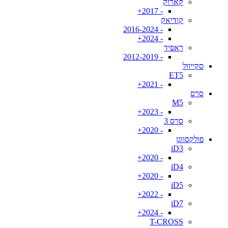
קארוק
- 2017+
קודיאק
- 2016-2024
- 2024+
ראפיד
- 2012-2019
סקייוול
ET5
- 2021+
סרס
M5
- 2023+
סרס 3
- 2020+
פולקסווגן
iD3
- 2020+
iD4
- 2020+
iD5
- 2022+
iD7
- 2024+
T-CROSS