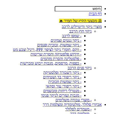
דף הבית
⛱ מבצעי הקיץ של תמיר 🔥
מוצרי ניקוי ודיטיילינג לרכב
ניקוי חוץ הרכב
- שמפו לרכב
- ניקוי גנטים וצמיגים
- ניקוי שמשות, זכוכית ופנסים
- ווקס, חומרי ניקוי לציפוי PPF, וייניל וצבע מט
- חידוש פלסטיקה והסרת שריטות
- פלסטלינה והסרת מזהמים
- כפפות, מרססים, מגבות ייבוש ומברשות
ניקוי פנים הרכב
- ניקוי דשבורד ופלסטיקה
- ניקוי ריפודי בד ושטיחים
- ניקוי שמשות וזכוכית
- ניקוי ריפודי עור וסקאי
- מנטרלי ריחות ומבשמים
- מגבות ועזרים לניקוי פנימי
- מוצרי עבודה משלימים
אביזרי סלולר, מולטימדיה ומצלמות דרך
- מעמדים לסלולר
- מצלמות דרך