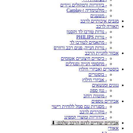
- בידוריות ורמקולים ניידים
- מולטימדיה ו-Carplay
- מטענים
מגבים איכותיים לרכב
תאורה לרכב
- נורות טורבו לד וקסנון
- נורות PHILIPS
- מתאמים לטורבו לד
- נורות חנייה, פנים רכב ורוורס
אבזור לחניית הרכב
- כיסויים חיצוניים אטומים
- מחסומי חנייה וסנדלים
בוסטרים ואביזרי חילוץ
- בוסטרים
- אביזרי חילוץ
גגונים ומנשאים
- גגון ספוג
- מוטות רוחב
אביזרים נוספים
- מסגרות עם סמל ללוחית רישוי
- מקררים לרכב
- בידוריות ומוצרי קמפינג
אביזרים יעודיים לדגם הרכב שלכם: ⬇
אאודי