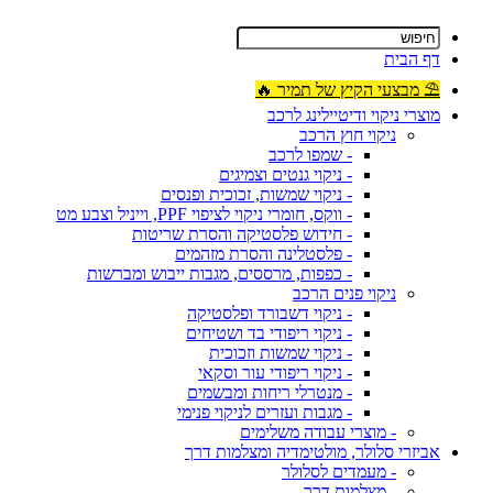
דף הבית
⛱ מבצעי הקיץ של תמיר 🔥
מוצרי ניקוי ודיטיילינג לרכב
ניקוי חוץ הרכב
- שמפו לרכב
- ניקוי גנטים וצמיגים
- ניקוי שמשות, זכוכית ופנסים
- ווקס, חומרי ניקוי לציפוי PPF, וייניל וצבע מט
- חידוש פלסטיקה והסרת שריטות
- פלסטלינה והסרת מזהמים
- כפפות, מרססים, מגבות ייבוש ומברשות
ניקוי פנים הרכב
- ניקוי דשבורד ופלסטיקה
- ניקוי ריפודי בד ושטיחים
- ניקוי שמשות וזכוכית
- ניקוי ריפודי עור וסקאי
- מנטרלי ריחות ומבשמים
- מגבות ועזרים לניקוי פנימי
- מוצרי עבודה משלימים
אביזרי סלולר, מולטימדיה ומצלמות דרך
- מעמדים לסלולר
- מצלמות דרך