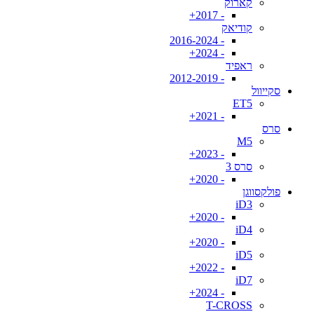
קארוק
- 2017+
קודיאק
- 2016-2024
- 2024+
ראפיד
- 2012-2019
סקייוול
ET5
- 2021+
סרס
M5
- 2023+
סרס 3
- 2020+
פולקסווגן
iD3
- 2020+
iD4
- 2020+
iD5
- 2022+
iD7
- 2024+
T-CROSS