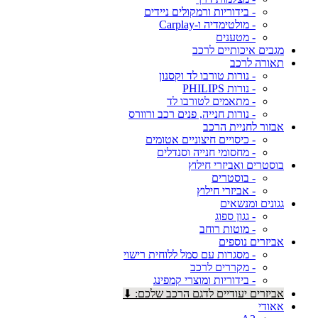
- בידוריות ורמקולים ניידים
- מולטימדיה ו-Carplay
- מטענים
מגבים איכותיים לרכב
תאורה לרכב
- נורות טורבו לד וקסנון
- נורות PHILIPS
- מתאמים לטורבו לד
- נורות חנייה, פנים רכב ורוורס
אבזור לחניית הרכב
- כיסויים חיצוניים אטומים
- מחסומי חנייה וסנדלים
בוסטרים ואביזרי חילוץ
- בוסטרים
- אביזרי חילוץ
גגונים ומנשאים
- גגון ספוג
- מוטות רוחב
אביזרים נוספים
- מסגרות עם סמל ללוחית רישוי
- מקררים לרכב
- בידוריות ומוצרי קמפינג
אביזרים יעודיים לדגם הרכב שלכם: ⬇
אאודי