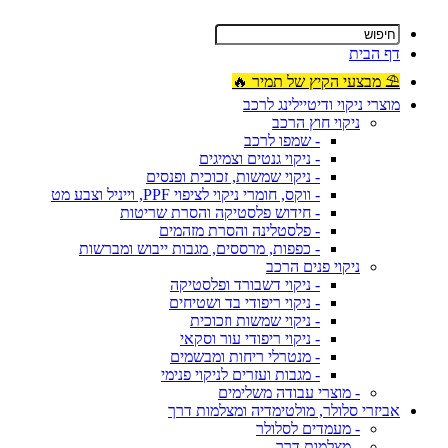
דף הבית
⛱ מבצעי הקיץ של תמיר 🔥
מוצרי ניקוי ודיטיילינג לרכב
ניקוי חוץ הרכב
- שמפו לרכב
- ניקוי גנטים וצמיגים
- ניקוי שמשות, זכוכית ופנסים
- ווקס, חומרי ניקוי לציפוי PPF, וייניל וצבע מט
- חידוש פלסטיקה והסרת שריטות
- פלסטלינה והסרת מזהמים
- כפפות, מרססים, מגבות ייבוש ומברשות
ניקוי פנים הרכב
- ניקוי דשבורד ופלסטיקה
- ניקוי ריפודי בד ושטיחים
- ניקוי שמשות וזכוכית
- ניקוי ריפודי עור וסקאי
- מנטרלי ריחות ומבשמים
- מגבות ועזרים לניקוי פנימי
- מוצרי עבודה משלימים
אביזרי סלולר, מולטימדיה ומצלמות דרך
- מעמדים לסלולר
- מצלמות דרך