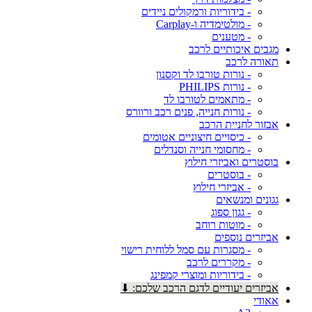
- בידוריות ורמקולים ניידים
- מולטימדיה ו-Carplay
- מטענים
מגבים איכותיים לרכב
תאורה לרכב
- נורות טורבו לד וקסנון
- נורות PHILIPS
- מתאמים לטורבו לד
- נורות חנייה, פנים רכב ורוורס
אבזור לחניית הרכב
- כיסויים חיצוניים אטומים
- מחסומי חנייה וסנדלים
בוסטרים ואביזרי חילוץ
- בוסטרים
- אביזרי חילוץ
גגונים ומנשאים
- גגון ספוג
- מוטות רוחב
אביזרים נוספים
- מסגרות עם סמל ללוחית רישוי
- מקררים לרכב
- בידוריות ומוצרי קמפינג
אביזרים יעודיים לדגם הרכב שלכם: ⬇
אאודי