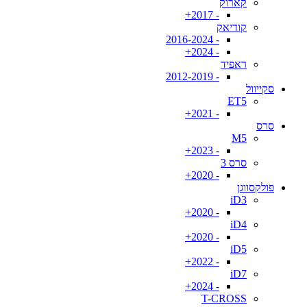
קארוק
- 2017+
קודיאק
- 2016-2024
- 2024+
ראפיד
- 2012-2019
סקייוול
ET5
- 2021+
סרס
M5
- 2023+
סרס 3
- 2020+
פולקסווגן
iD3
- 2020+
iD4
- 2020+
iD5
- 2022+
iD7
- 2024+
T-CROSS