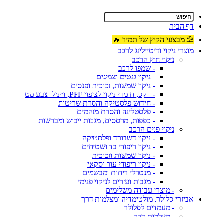
דף הבית
⛱ מבצעי הקיץ של תמיר 🔥
מוצרי ניקוי ודיטיילינג לרכב
ניקוי חוץ הרכב
- שמפו לרכב
- ניקוי גנטים וצמיגים
- ניקוי שמשות, זכוכית ופנסים
- ווקס, חומרי ניקוי לציפוי PPF, וייניל וצבע מט
- חידוש פלסטיקה והסרת שריטות
- פלסטלינה והסרת מזהמים
- כפפות, מרססים, מגבות ייבוש ומברשות
ניקוי פנים הרכב
- ניקוי דשבורד ופלסטיקה
- ניקוי ריפודי בד ושטיחים
- ניקוי שמשות וזכוכית
- ניקוי ריפודי עור וסקאי
- מנטרלי ריחות ומבשמים
- מגבות ועזרים לניקוי פנימי
- מוצרי עבודה משלימים
אביזרי סלולר, מולטימדיה ומצלמות דרך
- מעמדים לסלולר
- מצלמות דרך